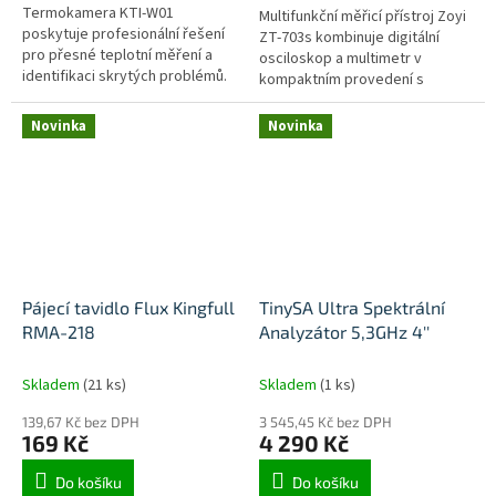
Termokamera KTI-W01
Multifunkční měřicí přístroj Zoyi
poskytuje profesionální řešení
ZT-703s kombinuje digitální
pro přesné teplotní měření a
osciloskop a multimetr v
identifikaci skrytých problémů.
kompaktním provedení s
S vysokým rozlišením 256x192 a
přehledným barevným IPS
citlivostí ≤ 50mk dokáže
displejem. S automatickým a
Novinka
Novinka
přesně...
manuálním...
Pájecí tavidlo Flux Kingfull
TinySA Ultra Spektrální
RMA-218
Analyzátor 5,3GHz 4''
Skladem
(21 ks)
Skladem
(1 ks)
139,67 Kč bez DPH
3 545,45 Kč bez DPH
169 Kč
4 290 Kč
Do košíku
Do košíku