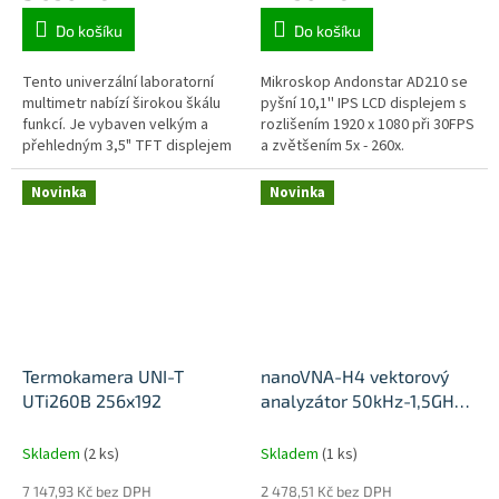
Do košíku
Do košíku
Tento univerzální laboratorní
Mikroskop Andonstar AD210 se
multimetr nabízí širokou škálu
pyšní 10,1'' IPS LCD displejem s
funkcí. Je vybaven velkým a
rozlišením 1920 x 1080 při 30FPS
přehledným 3,5" TFT displejem
a zvětšením 5x - 260x.
s rozlišením 480x320px, což
usnadňuje čtení měřených...
Novinka
Novinka
Termokamera UNI-T
nanoVNA-H4 vektorový
UTi260B 256x192
analyzátor 50kHz-1,5GHz
4''
Skladem
(2 ks)
Skladem
(1 ks)
7 147,93 Kč bez DPH
2 478,51 Kč bez DPH