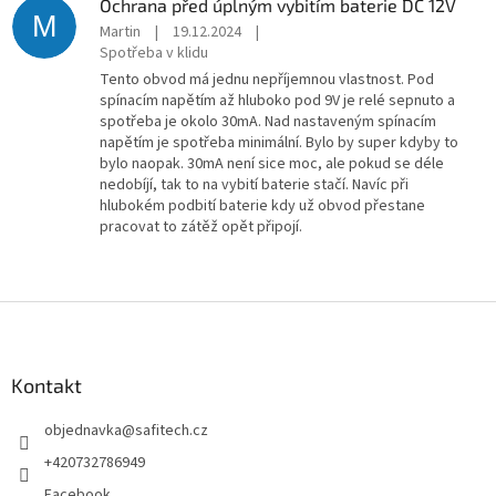
Ochrana před úplným vybitím baterie DC 12V
M
Martin
|
19.12.2024
|
Spotřeba v klidu
Tento obvod má jednu nepříjemnou vlastnost. Pod
spínacím napětím až hluboko pod 9V je relé sepnuto a
spotřeba je okolo 30mA. Nad nastaveným spínacím
napětím je spotřeba minimální. Bylo by super kdyby to
bylo naopak. 30mA není sice moc, ale pokud se déle
nedobíjí, tak to na vybití baterie stačí. Navíc při
hlubokém podbití baterie kdy už obvod přestane
pracovat to zátěž opět připojí.
Z
á
p
a
Kontakt
t
objednavka
@
safitech.cz
í
+420732786949
Facebook