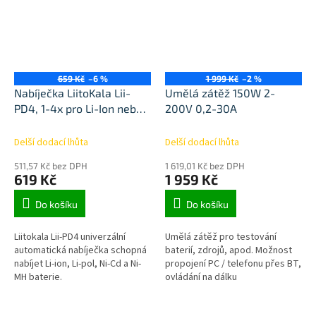
659 Kč
–6 %
1 999 Kč
–2 %
Nabíječka LiitoKala Lii-
Umělá zátěž 150W 2-
PD4, 1-4x pro Li-Ion nebo
200V 0,2-30A
Ni-MH
Delší dodací lhůta
Delší dodací lhůta
511,57 Kč bez DPH
1 619,01 Kč bez DPH
619 Kč
1 959 Kč
Do košíku
Do košíku
Liitokala Lii-PD4 univerzální
Umělá zátěž pro testování
automatická nabíječka schopná
baterií, zdrojů, apod. Možnost
nabíjet Li-ion, Li-pol, Ni-Cd a Ni-
propojení PC / telefonu přes BT,
MH baterie.
ovládání na dálku