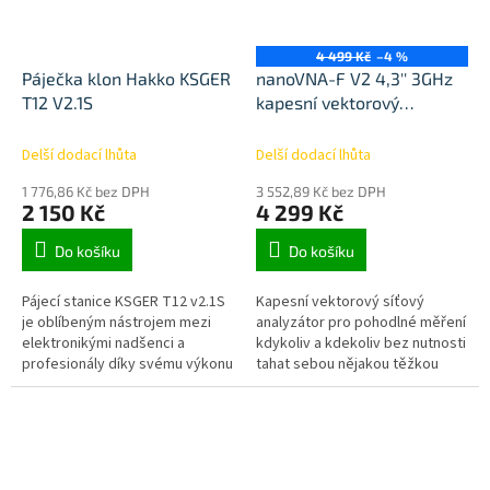
4 499 Kč
–4 %
Páječka klon Hakko KSGER
nanoVNA-F V2 4,3'' 3GHz
T12 V2.1S
kapesní vektorový
analyzátor
Delší dodací lhůta
Delší dodací lhůta
1 776,86 Kč bez DPH
3 552,89 Kč bez DPH
2 150 Kč
4 299 Kč
Do košíku
Do košíku
Pájecí stanice KSGER T12 v2.1S
Kapesní vektorový síťový
je oblíbeným nástrojem mezi
analyzátor pro pohodlné měření
elektronikými nadšenci a
kdykoliv a kdekoliv bez nutnosti
profesionály díky svému výkonu
tahat sebou nějakou těžkou
a funkcionalitě. Je vybavena
bednu. Aktuálně asi nejlepší
řídicí jednotkou STM32 V2.1S a...
verze s velkým LCD,
hliníkovým...