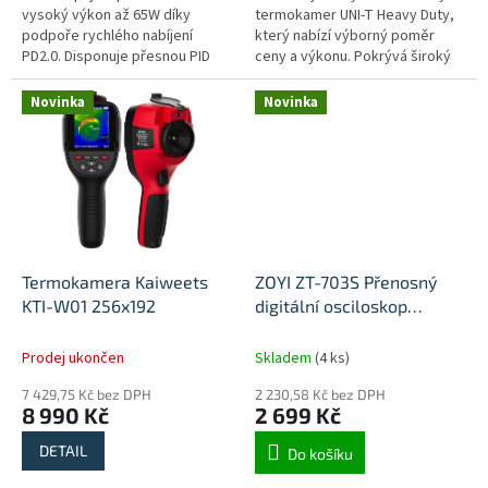
vysoký výkon až 65W díky
termokamer UNI-T Heavy Duty,
podpoře rychlého nabíjení
který nabízí výborný poměr
PD2.0. Disponuje přesnou PID
ceny a výkonu. Pokrývá široký
regulací teploty, rychlým
teplotní rozsah od -20℃ do
ohřevem a CNC kovovou
550℃. Disponuje rozlišením
Novinka
Novinka
rukojetí pro pohodlné...
256×192...
Termokamera Kaiweets
ZOYI ZT-703S Přenosný
KTI-W01 256x192
digitální osciloskop
multimetr
Prodej ukončen
Skladem
(4 ks)
7 429,75 Kč bez DPH
2 230,58 Kč bez DPH
8 990 Kč
2 699 Kč
DETAIL
Do košíku