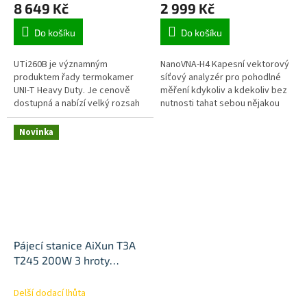
8 649 Kč
2 999 Kč
Do košíku
Do košíku
UTi260B je významným
NanoVNA-H4 Kapesní vektorový
produktem řady termokamer
síťový analyzér pro pohodlné
UNI-T Heavy Duty. Je cenově
měření kdykoliv a kdekoliv bez
dostupná a nabízí velký rozsah
nutnosti tahat sebou nějakou
teplot: -20℃~550℃. Má
těžkou bednu.
rozlišení: 256×192 pixelů a
Novinka
obsahuje 7 barevných...
Pájecí stanice AiXun T3A
T245 200W 3 hroty
zdarma
Delší dodací lhůta