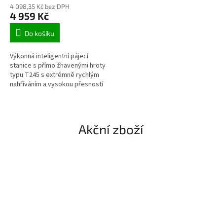
4 098,35 Kč bez DPH
4 959 Kč
Do košíku
Výkonná inteligentní pájecí
stanice s přímo žhavenými hroty
typu T245 s extrémně rychlým
nahříváním a vysokou přesností
teploty. Kompatibilní s hroty
JBC T245. Součástí balení...
Akční zboží