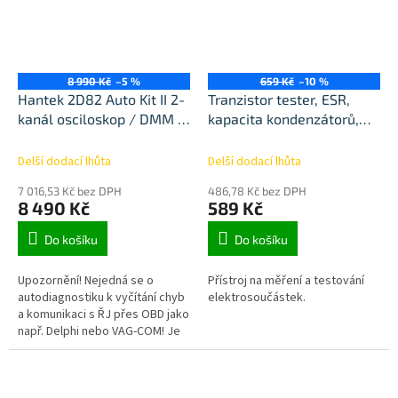
8 990 Kč
–5 %
659 Kč
–10 %
Hantek 2D82 Auto Kit II 2-
Tranzistor tester, ESR,
kanál osciloskop / DMM /
kapacita kondenzátorů,
Generátor signálu
plastové pouzdro
Delší dodací lhůta
Delší dodací lhůta
7 016,53 Kč bez DPH
486,78 Kč bez DPH
8 490 Kč
589 Kč
Do košíku
Do košíku
Upozornění! Nejedná se o
Přístroj na měření a testování
autodiagnostiku k vyčítání chyb
elektrosoučástek.
a komunikaci s ŘJ přes OBD jako
např. Delphi nebo VAG-COM! Je
to především osciloskop
doplněný o některé funkce a...