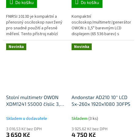
Do košíku
Do košíku
FNIRSI 1013D je kompaktní a
Kompaktní
přenosný osciloskop navržený
osciloskop/multimetr/generátor
pro snadné použití a přesné
OWON s 3,5" barevným LCD
měření. Tento přístroj nabízí
displejem (65 536 barev) s
dvoukanálový vstup, což
rozlišením 320 x 240 pixelů.
umožňuje současné sledování
Dvoukanálový přístroj s šířkou
Novinka
Novinka
dvou...
pásma 100 MHz a...
Stolní multimetr OWON
Andonstar AD210 10'' LCD
XDM1241 55000 číslic 3,5''
5x-260x 1920x1080 30FPS
baterie
Skladem u dodavatele
Skladem
(3 ks)
3 016,53 Kč bez DPH
3 925,62 Kč bez DPH
3 650 Kč
4 750 Kč