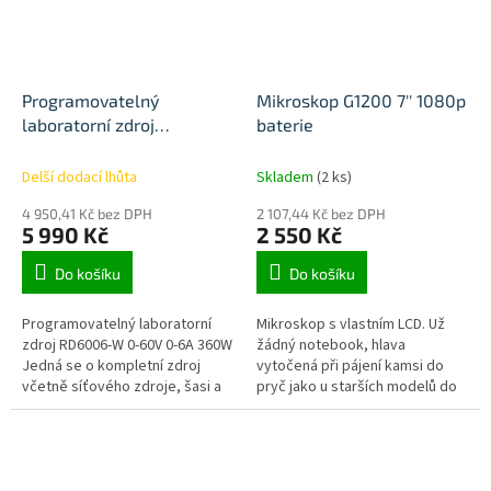
Programovatelný
Mikroskop G1200 7'' 1080p
laboratorní zdroj
baterie
RD6006W 60V 6A Wifi
Delší dodací lhůta
Skladem
(2 ks)
4 950,41 Kč bez DPH
2 107,44 Kč bez DPH
5 990 Kč
2 550 Kč
Do košíku
Do košíku
Programovatelný laboratorní
Mikroskop s vlastním LCD. Už
zdroj RD6006-W 0-60V 0-6A 360W
žádný notebook, hlava
Jedná se o kompletní zdroj
vytočená při pájení kamsi do
včetně síťového zdroje, šasi a
pryč jako u starších modelů do
předního panelu s wifi modulem
usb. Podstavec i stojan z kovu.
(viz foto). Možnost...
Nehrozí, že se Vám to při
kontaktu...