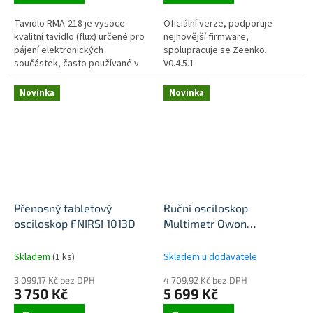
Tavidlo RMA-218 je vysoce
Oficiální verze, podporuje
kvalitní tavidlo (flux) určené pro
nejnovější firmware,
pájení elektronických
spolupracuje se Zeenko.
součástek, často používané v
V0.4.5.1
průmyslových a servisních
aplikacích. Jedná se o typ
Novinka
Novinka
tavidla s...
Přenosný tabletový
Ruční osciloskop
osciloskop FNIRSI 1013D
Multimetr Owon
HDS2102S
Skladem
(1 ks)
Skladem u dodavatele
3 099,17 Kč bez DPH
4 709,92 Kč bez DPH
3 750 Kč
5 699 Kč