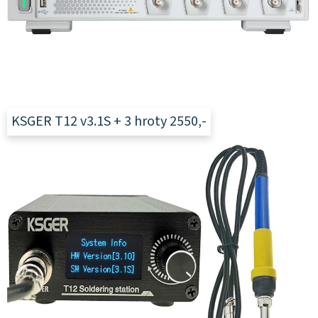
k
t
r
o
d
í
KSGER T12 v3.1S + 3 hroty 2550,-
l
n
y
p
r
o
b
a
s
t