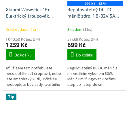
799 Kč
–12 %
Xiaomi Wowstick 1F+
Regulovatelný DC-DC
Elektrický šroubovák
měnič zdroj 1,8-32V 5A
64kusů 56 bitů
80W
Delší dodací lhůta
Skladem
(1 ks)
1 040,50 Kč bez DPH
577,69 Kč bez DPH
1 259 Kč
699 Kč
Do košíku
Do košíku
Ať už sem tam potřebujete
Regulovatelný DC-DC měnič s
něco dotáhnout či opravit, nebo
maximálním výkonem 80W.
jste amatérský kutil, určitě se
Měnič umí fungovat v režimu
neobejdete bez sady kvalitního
step-up i step-down
nářadí. Xiaomi WOWstick 1F+ je
elektrický šroubovák se...
Tip