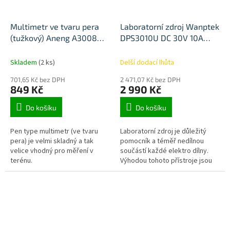
Multimetr ve tvaru pera
Laboratorní zdroj Wanptek
(tužkový) Aneng A3008
DPS3010U DC 30V 10A
Pro
300W USB
Skladem
(2 ks)
Delší dodací lhůta
701,65 Kč bez DPH
2 471,07 Kč bez DPH
849 Kč
2 990 Kč
Do košíku
Do košíku
Pen type multimetr (ve tvaru
Laboratorní zdroj je důležitý
pera) je velmi skladný a tak
pomocník a téměř nedílnou
velice vhodný pro měření v
součástí každé elektro dílny.
terénu.
Výhodou tohoto přístroje jsou
relativně kompaktní rozměry
oproti starším zařízením, což
je...