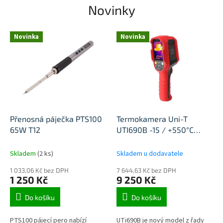
Novinky
Novinka
Novinka
Přenosná páječka PTS100
Termokamera Uni-T
65W T12
UTI690B -15 / +550°C
256x192
Skladem
(2 ks)
Skladem u dodavatele
1 033,06 Kč bez DPH
7 644,63 Kč bez DPH
1 250 Kč
9 250 Kč
Do košíku
Do košíku
PTS100 pájecí pero nabízí
UTi690B je nový model z řady