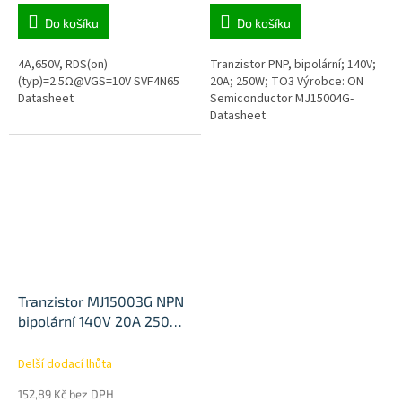
Do košíku
Do košíku
4A,650V, RDS(on)
Tranzistor PNP, bipolární; 140V;
(typ)=2.5Ω@VGS=10V SVF4N65
20A; 250W; TO3 Výrobce: ON
Datasheet
Semiconductor MJ15004G-
Datasheet
Tranzistor MJ15003G NPN
bipolární 140V 20A 250W
TO3
Delší dodací lhůta
152,89 Kč bez DPH