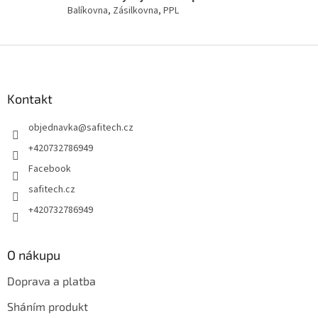
v
Balíkovna, Zásilkovna, PPL
ý
p
i
Z
s
á
u
p
a
Kontakt
t
objednavka
@
safitech.cz
í
+420732786949
Facebook
safitech.cz
+420732786949
O nákupu
Doprava a platba
Sháním produkt