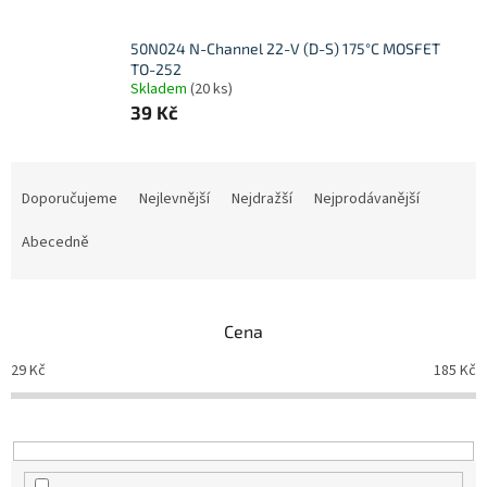
50N024 N-Channel 22-V (D-S) 175°C MOSFET
TO-252
Skladem
(20 ks)
39 Kč
Ř
a
Doporučujeme
Nejlevnější
Nejdražší
Nejprodávanější
z
e
Abecedně
n
í
p
Cena
r
o
29
Kč
185
Kč
d
u
k
t
ů