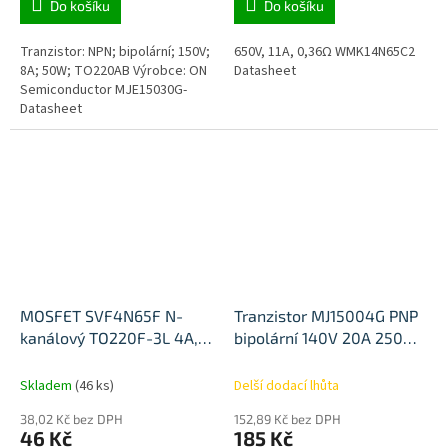
Do košíku
Do košíku
Tranzistor: NPN; bipolární; 150V;
650V, 11A, 0,36Ω WMK14N65C2
8A; 50W; TO220AB Výrobce: ON
Datasheet
Semiconductor MJE15030G-
Datasheet
MOSFET SVF4N65F N-
Tranzistor MJ15004G PNP
kanálový TO220F-3L 4A,
bipolární 140V 20A 250W
650V
TO3
Skladem
(46 ks)
Delší dodací lhůta
38,02 Kč bez DPH
152,89 Kč bez DPH
46 Kč
185 Kč