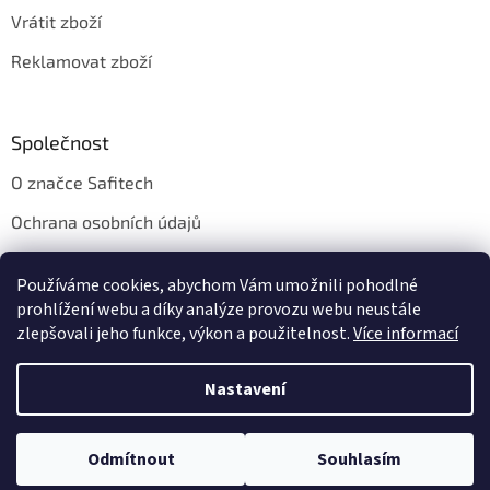
Vrátit zboží
Reklamovat zboží
Společnost
O značce Safitech
Ochrana osobních údajů
Obchodní podmínky
Používáme cookies, abychom Vám umožnili pohodlné
Kontakt
prohlížení webu a díky analýze provozu webu neustále
zlepšovali jeho funkce, výkon a použitelnost.
Více informací
Nastavení
Vytvořil Shoptet
Odmítnout
Souhlasím
Copyright 2026
Safitech.cz
. Všechna práva vyhrazena.