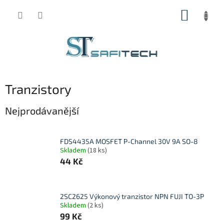
Přejít
NÁKUP
na
obsah
KOŠÍK
Tranzistory
Nejprodávanější
FDS4435A MOSFET P-Channel 30V 9A SO-8
Skladem
(18 ks)
44 Kč
2SC2625 Výkonový tranzistor NPN FUJI TO-3P
Skladem
(2 ks)
99 Kč