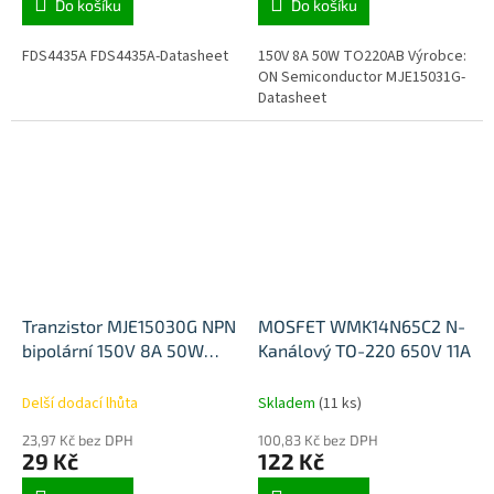
Do košíku
Do košíku
FDS4435A FDS4435A-Datasheet
150V 8A 50W TO220AB Výrobce:
ON Semiconductor MJE15031G-
Datasheet
Tranzistor MJE15030G NPN
MOSFET WMK14N65C2 N-
bipolární 150V 8A 50W
Kanálový TO-220 650V 11A
TO220AB
Delší dodací lhůta
Skladem
(11 ks)
23,97 Kč bez DPH
100,83 Kč bez DPH
29 Kč
122 Kč