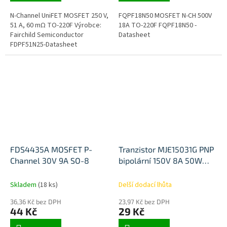
N-Channel UniFET MOSFET 250 V,
FQPF18N50 MOSFET N-CH 500V
51 A, 60 mΩ TO-220F Výrobce:
18A TO-220F FQPF18N50 -
Fairchild Semiconductor
Datasheet
FDPF51N25-Datasheet
FDS4435A MOSFET P-
Tranzistor MJE15031G PNP
Channel 30V 9A SO-8
bipolární 150V 8A 50W
TO220AB
Skladem
(18 ks)
Delší dodací lhůta
36,36 Kč bez DPH
23,97 Kč bez DPH
44 Kč
29 Kč