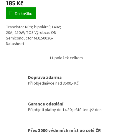
185 Kč
Do košíku
Tranzistor NPN; bipolární; 140V;
20A; 250W; TO3 Výrobce: ON
Semiconductor MJ15003G-
Datasheet
11
položek celkem
O
v
l
á
Doprava zdarma
d
Při objednávce nad 3500,- Kč
a
c
í
Garance odeslání
p
Při přijetí platby do 14:30 ještě tentýž den
r
v
k
y
Přes 3000 výdejních míst po celé ČR