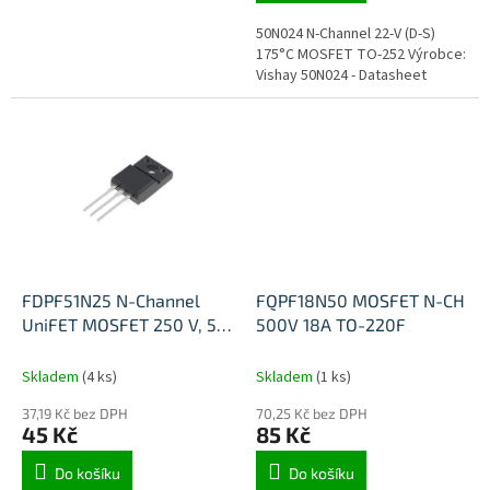
50N024 N-Channel 22-V (D-S)
175°C MOSFET TO-252 Výrobce:
Vishay 50N024 - Datasheet
FDPF51N25 N-Channel
FQPF18N50 MOSFET N-CH
UniFET MOSFET 250 V, 51
500V 18A TO-220F
A, 60 mΩ
Skladem
(4 ks)
Skladem
(1 ks)
37,19 Kč bez DPH
70,25 Kč bez DPH
45 Kč
85 Kč
Do košíku
Do košíku