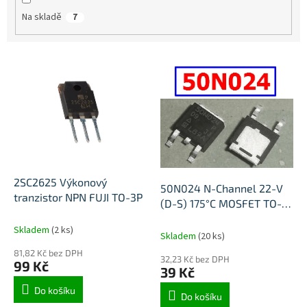
Na skladě
7
V
ý
p
i
s
p
r
o
d
2SC2625 Výkonový
50N024 N-Channel 22-V
u
tranzistor NPN FUJI TO-3P
(D-S) 175°C MOSFET TO-
k
252
t
Skladem
(2 ks)
Skladem
(20 ks)
ů
81,82 Kč bez DPH
32,23 Kč bez DPH
99 Kč
39 Kč
Do košíku
Do košíku