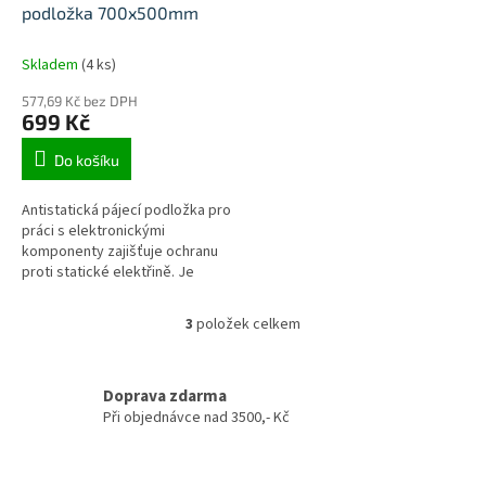
podložka 700x500mm
Skladem
(4 ks)
577,69 Kč bez DPH
699 Kč
Do košíku
Antistatická pájecí podložka pro
práci s elektronickými
komponenty zajišťuje ochranu
proti statické elektřině. Je
vyrobena z odolného materiálu
s vysokou tepelnou odolností
3
položek celkem
O
a...
v
l
á
Doprava zdarma
d
Při objednávce nad 3500,- Kč
a
c
í