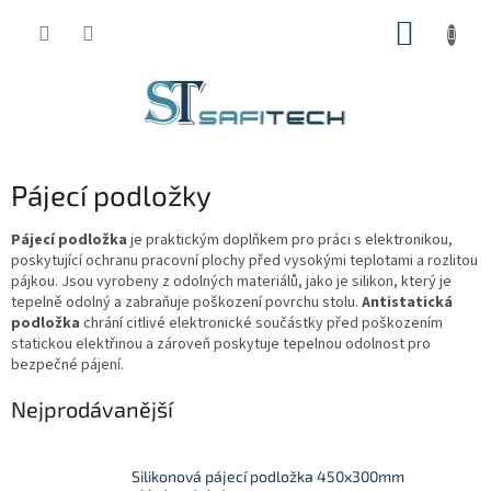
Přejít
NÁKUP
na
obsah
KOŠÍK
Pájecí podložky
Pájecí podložka
je praktickým doplňkem pro práci s elektronikou,
poskytující ochranu pracovní plochy před vysokými teplotami a rozlitou
pájkou. Jsou vyrobeny z odolných materiálů, jako je silikon, který je
tepelně odolný a zabraňuje poškození povrchu stolu.
Antistatická
podložka
chrání citlivé elektronické součástky před poškozením
statickou elektřinou a zároveň poskytuje tepelnou odolnost pro
bezpečné pájení.
Nejprodávanější
Silikonová pájecí podložka 450x300mm