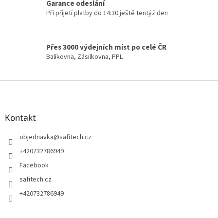
Garance odeslání
p
Při přijetí platby do 14:30 ještě tentýž den
r
v
k
y
Přes 3000 výdejních míst po celé ČR
v
Balíkovna, Zásilkovna, PPL
ý
p
i
Z
s
á
u
p
a
Kontakt
t
objednavka
@
safitech.cz
í
+420732786949
Facebook
safitech.cz
+420732786949