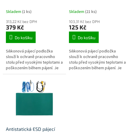
k
t
Skladem
(1 ks)
Skladem
(21 ks)
ů
313,22 Kč bez DPH
103,31 Kč bez DPH
379 Kč
125 Kč
Do košíku
Do košíku
Silikonová pájecí podložka
Silikonová pájecí podložka
slouží k ochraně pracovního
slouží k ochraně pracovního
stolu před vysokými teplotami a
stolu před vysokými teplotami a
poškozením během pájení. Je
poškozením během pájení. Je
vyrobena z teplu odolného
vyrobena z teplu odolného
silikonu, který vydrží teploty
silikonu, který vydrží teploty
až...
až...
Antistatická ESD pájecí