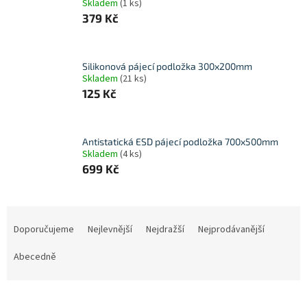
Skladem
(1 ks)
379 Kč
Silikonová pájecí podložka 300x200mm
Skladem
(21 ks)
125 Kč
Antistatická ESD pájecí podložka 700x500mm
Skladem
(4 ks)
699 Kč
Ř
a
Doporučujeme
Nejlevnější
Nejdražší
Nejprodávanější
z
e
Abecedně
n
í
p