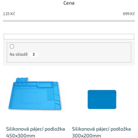
Cena
r
o
125
Kč
699
Kč
d
u
k
t
ů
Na skladě
3
V
ý
p
i
s
p
r
o
d
Silikonová pájecí podložka
Silikonová pájecí podložka
u
450x300mm
300x200mm