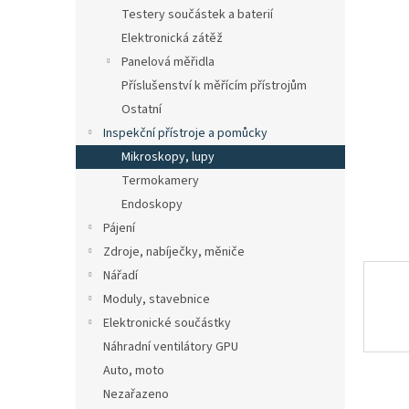
n
Testery součástek a baterií
e
Elektronická zátěž
l
Panelová měřidla
Příslušenství k měřícím přístrojům
Ostatní
Inspekční přístroje a pomůcky
Mikroskopy, lupy
Termokamery
Endoskopy
Pájení
Zdroje, nabíječky, měniče
Nářadí
Moduly, stavebnice
Elektronické součástky
Náhradní ventilátory GPU
Auto, moto
Nezařazeno