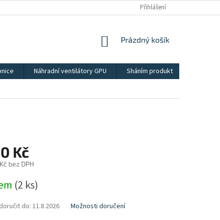
Přihlášení
NÁKUPNÍ
Prázdný košík
KOŠÍK
bnice
Náhradní ventilátory GPU
Sháním produkt
Kontakt
50 Kč
 Kč bez DPH
dem
(2 ks)
oručit do:
11.8.2026
Možnosti doručení