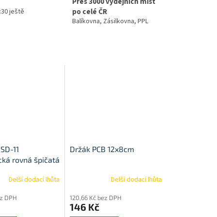
Přes 3000 výdejních míst
po celé ČR
4:30 ještě
Balíkovna, Zásilkovna, PPL
ESD-11
Držák PCB 12x8cm
cká rovná špičatá
Delší dodací lhůta
Delší dodací lhůta
ez DPH
120,66 Kč bez DPH
146 Kč