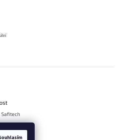
ální
ost
 Safitech
osobních údajů
í podmínky
Souhlasím