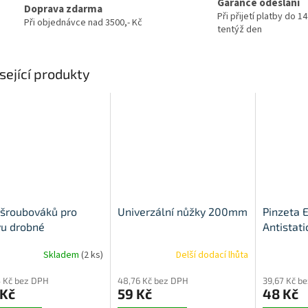
Garance odeslání
Doprava zdarma
Při přijetí platby do 1
Při objednávce nad 3500,- Kč
tentýž den
sející produkty
šroubováků pro
Univerzální nůžky 200mm
Pinzeta 
vu drobné
Antistati
roniky 110v1
Skladem
(2 ks)
Delší dodací lhůta
 Kč bez DPH
48,76 Kč bez DPH
39,67 Kč b
 Kč
59 Kč
48 Kč