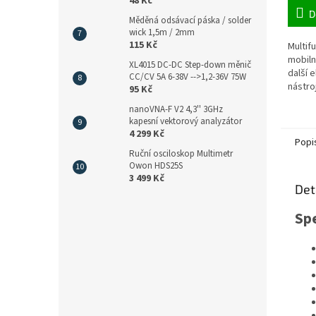
48 Kč
D
Měděná odsávací páska / solder
wick 1,5m / 2mm
115 Kč
Multif
mobiln
XL4015 DC-DC Step-down měnič
další e
CC/CV 5A 6-38V -->1,2-36V 75W
nástro
95 Kč
nanoVNA-F V2 4,3'' 3GHz
kapesní vektorový analyzátor
4 299 Kč
Popi
Ruční osciloskop Multimetr
Owon HDS25S
3 499 Kč
Det
Spe