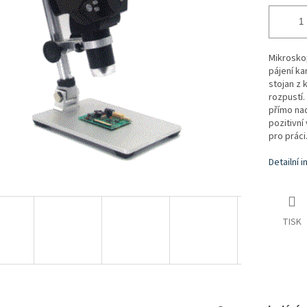
Mikroskop
pájení ka
stojan z 
rozpustí
přímo na
pozitivní
pro práci
Detailní 
TISK