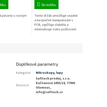
šíku
Do košíku
ká pinzeta s rovným
Tento držák umožňuje snadné
a bezpečné manipulování s
PCB, zajišťuje stabilitu a
minimalizuje riziko poškození
desky při pájení. Díky
protiskluzové úpravě lze bez
problémů...
Doplňkové parametry
Kategorie
:
Mikroskopy, lupy
Safitech prodej, s.r.o.
Kaštanová 1055/14, 77900
Dovozce
:
Olomouc,
info@safitech.cz