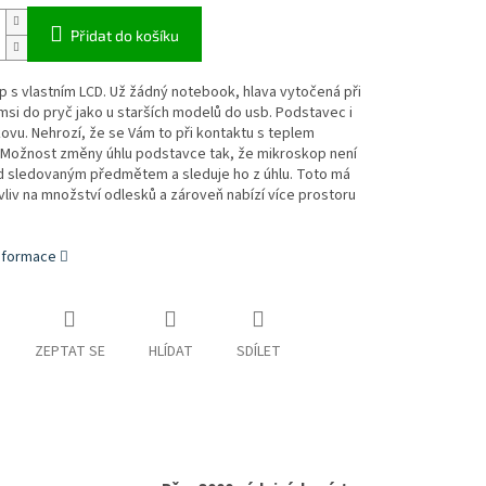
Přidat do košíku
 s vlastním LCD. Už žádný notebook, hlava vytočená při
msi do pryč jako u starších modelů do usb. Podstavec i
kovu. Nehrozí, že se Vám to při kontaktu s teplem
. Možnost změny úhlu podstavce tak, že mikroskop není
d sledovaným předmětem a sleduje ho z úhlu. Toto má
 vliv na množství odlesků a zároveň nabízí více prostoru
.
informace
ZEPTAT SE
HLÍDAT
SDÍLET