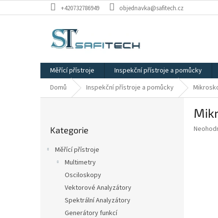
Přejít
+420732786949
objednavka@safitech.cz
na
obsah
Měřící přístroje
Inspekční přístroje a pomůcky
Domů
Inspekční přístroje a pomůcky
Mikrosko
P
Mikr
o
Přeskočit
s
Průměr
Neohod
Kategorie
kategorie
t
hodnoce
r
produkt
Měřící přístroje
a
je
Multimetry
0,0
n
z
Osciloskopy
n
5
í
Vektorové Analyzátory
hvězdič
p
Spektrální Analyzátory
a
Generátory funkcí