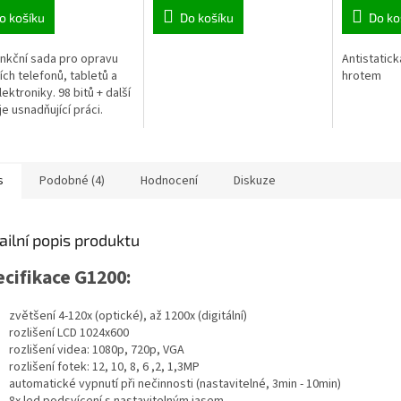
o košíku
Do košíku
Do ko
unkční sada pro opravu
Antistatic
ích telefonů, tabletů a
hrotem
lektroniky. 98 bitů + další
je usnadňující práci.
s
Podobné (4)
Hodnocení
Diskuze
ailní popis produktu
cifikace G1200:
zvětšení 4-120x (optické), až 1200x (digitální)
rozlišení LCD 1024x600
rozlišení videa: 1080p, 720p, VGA
rozlišení fotek: 12, 10, 8, 6 ,2, 1,3MP
automatické vypnutí při nečinnosti (nastavitelné, 3min - 10min)