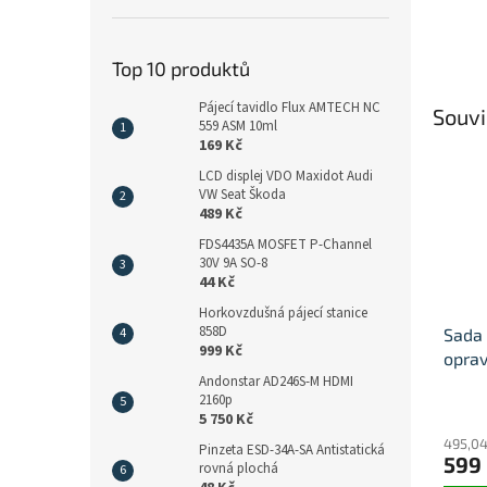
Top 10 produktů
Pájecí tavidlo Flux AMTECH NC
Souvi
559 ASM 10ml
169 Kč
LCD displej VDO Maxidot Audi
VW Seat Škoda
489 Kč
FDS4435A MOSFET P-Channel
30V 9A SO-8
44 Kč
Horkovzdušná pájecí stanice
858D
Sada 
999 Kč
opra
Andonstar AD246S-M HDMI
elekt
2160p
5 750 Kč
495,04
Pinzeta ESD-34A-SA Antistatická
599
rovná plochá