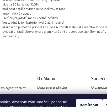
8x led podsvícení s nastavitelným jasem
slot na SD kartu (až 32GB)
možnost natáčet video nebo pořizovat foto
automatické vypnutí
16 různých jazyků menu včetně češtiny
Vestavěná Li-ion baterie (výdrž až 4 hodiny)
Mikroskop je možné připojit k PC bez nutnosti stahovat a instalovat speci
ovladače. Stačí libovolný program který umí pracovat se signálem např. z
webkamery.
O nákupu
Společn
Doprava a platba
O značce
navka
@
safitech.cz
32786949
Sháním produkt
Ochrana 
ookies, abychom Vám umožnili pohodlné
ook
Vrátit zboží
Obchodn
Odmítnout