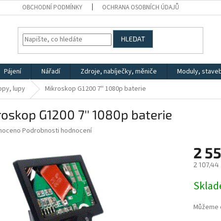
OBCHODNÍ PODMÍNKY
OCHRANA OSOBNÍCH ÚDAJŮ
HLEDAT
Pájení
Nářadí
Zdroje, nabíječky, měniče
Moduly, stave
py, lupy
Mikroskop G1200 7'' 1080p baterie
oskop G1200 7'' 1080p baterie
né
noceno
Podrobnosti hodnocení
ní
2 5
u
2 107,44
Měrná
Skla
cena:
ek.
Můžeme d