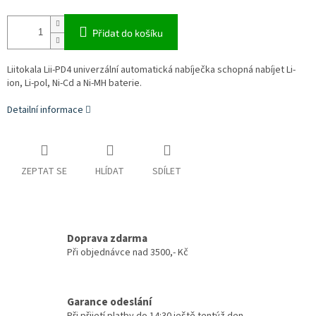
Přidat do košíku
Liitokala Lii-PD4 univerzální automatická nabíječka schopná nabíjet Li-
ion, Li-pol, Ni-Cd a Ni-MH baterie.
Detailní informace
ZEPTAT SE
HLÍDAT
SDÍLET
Doprava zdarma
Při objednávce nad 3500,- Kč
Garance odeslání
Při přijetí platby do 14:30 ještě tentýž den