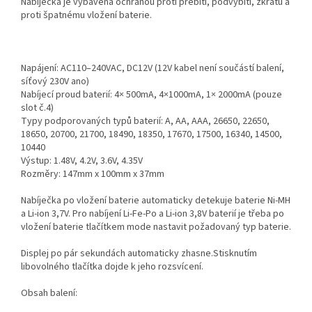
Nabíječka je vybavena ochranou proti přebití, podvybití, zkratu a
proti špatnému vložení baterie.
Napájení: AC110–240VAC, DC12V (12V kabel není součástí balení,
síťový 230V ano)
Nabíjecí proud baterií: 4× 500mA, 4×1000mA, 1× 2000mA (pouze
slot č.4)
Typy podporovaných typů baterií: A, AA, AAA, 26650, 22650,
18650, 20700, 21700, 18490, 18350, 17670, 17500, 16340, 14500,
10440
Výstup: 1.48V, 4.2V, 3.6V, 4.35V
Rozměry: 147mm x 100mm x 37mm
Nabíječka po vložení baterie automaticky detekuje baterie Ni-MH
a Li-ion 3,7V. Pro nabíjení Li-Fe-Po a Li-ion 3,8V baterií je třeba po
vložení baterie tlačítkem mode nastavit požadovaný typ baterie.
Displej po pár sekundách automaticky zhasne.Stisknutím
libovolného tlačítka dojde k jeho rozsvícení.
Obsah balení: