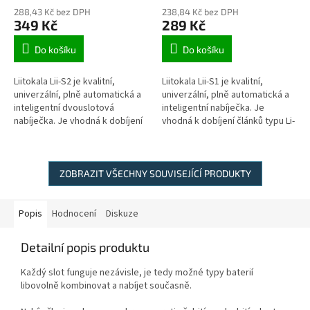
288,43 Kč bez DPH
238,84 Kč bez DPH
349 Kč
289 Kč
Do košíku
Do košíku
Liitokala Lii-S2 je kvalitní,
Liitokala Lii-S1 je kvalitní,
univerzální, plně automatická a
univerzální, plně automatická a
inteligentní dvouslotová
inteligentní nabíječka. Je
nabíječka. Je vhodná k dobíjení
vhodná k dobíjení článků typu Li-
článků typu Li-ion, Li-pol, Ni-MH a
ion, Li-pol, Ni-MH a Ni-Cd. Je
Ni-Cd. Je možné...
možné nabíjet baterie...
ZOBRAZIT VŠECHNY SOUVISEJÍCÍ PRODUKTY
Popis
Hodnocení
Diskuze
Detailní popis produktu
Každý slot funguje nezávisle, je tedy možné typy baterií
libovolně kombinovat a nabíjet současně.