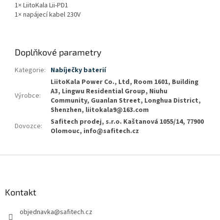
1× LiitoKala Lii-PD1
1× napájecí kabel 230V
Doplňkové parametry
Kategorie
:
Nabíječky baterií
LiitoKala Power Co., Ltd, Room 1601, Building
A3, Lingwu Residential Group, Niuhu
Výrobce
:
Community, Guanlan Street, Longhua District,
Shenzhen, liitokala9@163.com
Safitech prodej, s.r.o. Kaštanová 1055/14, 77900
Dovozce
:
Olomouc, info@safitech.cz
Z
á
p
a
Kontakt
t
objednavka
@
safitech.cz
í