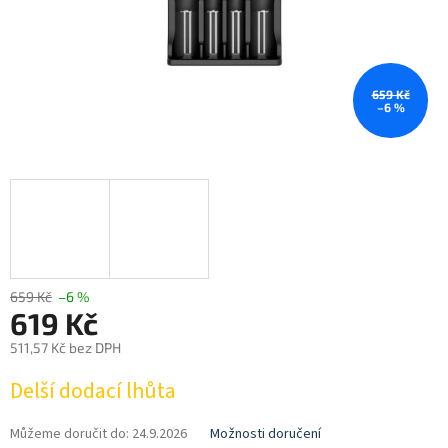
659 Kč
–6 %
659 Kč
–6 %
619 Kč
511,57 Kč bez DPH
Měrná
Delší dodací lhůta
cena:
Můžeme doručit do:
24.9.2026
Možnosti doručení