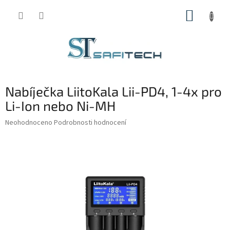
Přejít
NÁKUP
na
obsah
KOŠÍK
Nabíječka LiitoKala Lii-PD4, 1-4x pro
Li-Ion nebo Ni-MH
Průměrné
Neohodnoceno
Podrobnosti hodnocení
hodnocení
produktu
je
0,0
z
5
hvězdiček.