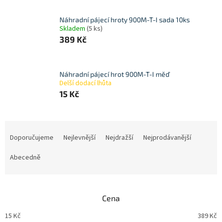
Náhradní pájecí hroty 900M-T-I sada 10ks
Skladem
(5 ks)
389 Kč
Náhradní pájecí hrot 900M-T-I měď
Delší dodací lhůta
15 Kč
Ř
a
Doporučujeme
Nejlevnější
Nejdražší
Nejprodávanější
z
e
Abecedně
n
í
p
Cena
r
o
15
Kč
389
Kč