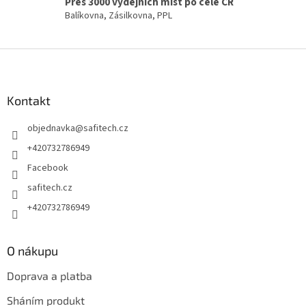
Přes 3000 výdejních míst po celé ČR
v
Balíkovna, Zásilkovna, PPL
ý
p
i
Z
s
á
u
p
a
Kontakt
t
objednavka
@
safitech.cz
í
+420732786949
Facebook
safitech.cz
+420732786949
O nákupu
Doprava a platba
Sháním produkt