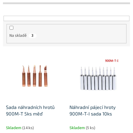
d
u
k
t
ů
Na skladě
3
V
ý
p
i
s
p
r
o
d
Sada náhradních hrotů
Náhradní pájecí hroty
u
900M-T 5ks měď
900M-T-I sada 10ks
k
t
Skladem
(14 ks)
Skladem
(5 ks)