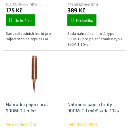
ů
144,63 Kč bez DPH
321,49 Kč bez DPH
175 Kč
389 Kč
Do košíku
Do košíku
Sada náhradních hrotů pro
Sada náhradních hrotů typu
pájecí stanice typu 900M
900M-T-I pro pájecí stanice typu
900M-T 10ks
Náhradní pájecí hrot
Náhradní pájecí hroty
900M-T-I měď
900M-T-I měď sada 10ks
Delší dodací lhůta
Delší dodací lhůta