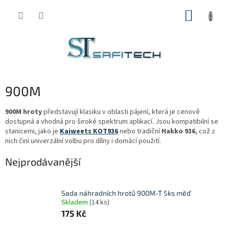
Přejít
NÁKUP
na
obsah
KOŠÍK
900M
900M hroty
představují klasiku v oblasti pájení, která je cenově
dostupná a vhodná pro široké spektrum aplikací. Jsou kompatibilní se
stanicemi, jako je
Kaiweets KOT936
nebo tradiční
Hakko 936
, což z
nich činí univerzální volbu pro dílny i domácí použití.
Nejprodávanější
Sada náhradních hrotů 900M-T 5ks měď
Skladem
(14 ks)
175 Kč