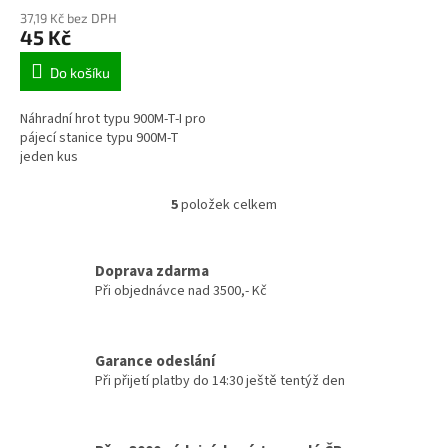
37,19 Kč bez DPH
45 Kč
Do košíku
Náhradní hrot typu 900M-T-I pro
pájecí stanice typu 900M-T
jeden kus
5
položek celkem
O
v
l
á
Doprava zdarma
d
Při objednávce nad 3500,- Kč
a
c
í
Garance odeslání
p
Při přijetí platby do 14:30 ještě tentýž den
r
v
k
y