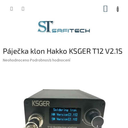
Přejít
NÁKUP
na
obsah
KOŠÍK
Páječka klon Hakko KSGER T12 V2.1S
Průměrné
Neohodnoceno
Podrobnosti hodnocení
hodnocení
produktu
je
0,0
z
5
hvězdiček.