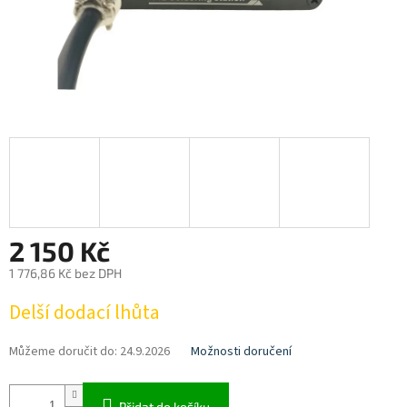
2 150 Kč
1 776,86 Kč bez DPH
Měrná
Delší dodací lhůta
cena:
Můžeme doručit do:
24.9.2026
Možnosti doručení
Přidat do košíku