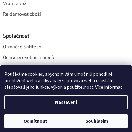
Vrátit zboží
Reklamovat zboží
Společnost
O značce Safitech
Ochrana osobních údajů
Obchodní podmínky
Používáme cookies, abychom Vám umožnili pohodlné
Kontakt
prohlížení webu a díky analýze provozu webu neustále
zlepšovali jeho funkce, výkon a použitelnost.
Více informací
Nastavení
Vytvořil Shoptet
Odmítnout
Souhlasím
Copyright 2026
Safitech.cz
. Všechna práva vyhrazena.