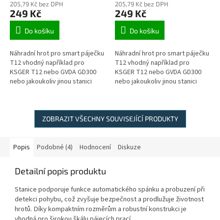
205,79 Kč bez DPH
205,79 Kč bez DPH
249 Kč
249 Kč
Do košíku
Do košíku
Náhradní hrot pro smart páječku
Náhradní hrot pro smart páječku
T12 vhodný například pro
T12 vhodný například pro
KSGER T12 nebo GVDA GD300
KSGER T12 nebo GVDA GD300
nebo jakoukoliv jinou stanici
nebo jakoukoliv jinou stanici
používající hroty T12. typ T12-
používající hroty T12. typ T12-
BC1
BC2
ZOBRAZIT VŠECHNY SOUVISEJÍCÍ PRODUKTY
Popis
Podobné (4)
Hodnocení
Diskuze
Detailní popis produktu
Stanice podporuje funkce automatického spánku a probuzení při
detekci pohybu, což zvyšuje bezpečnost a prodlužuje životnost
hrotů. Díky kompaktním rozměrům a robustní konstrukci je
vhodná pro širokou škálu pájecích prací.