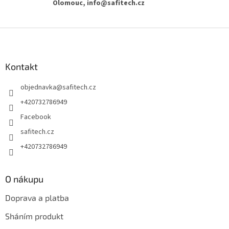
Olomouc, info@safitech.cz
Z
á
p
a
Kontakt
t
objednavka
@
safitech.cz
í
+420732786949
Facebook
safitech.cz
+420732786949
O nákupu
Doprava a platba
Sháním produkt