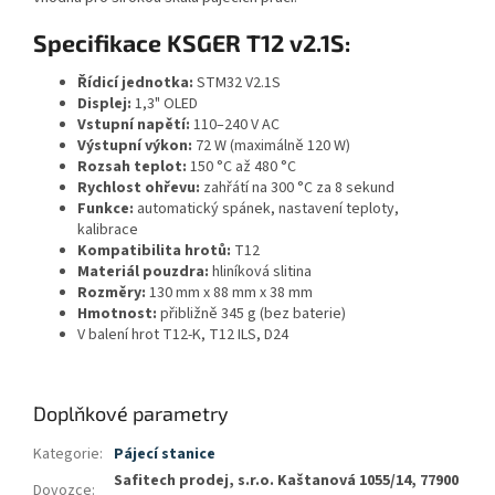
Specifikace KSGER T12 v2.1S:
Řídicí jednotka:
STM32 V2.1S
Displej:
1,3" OLED
Vstupní napětí:
110–240 V AC
Výstupní výkon:
72 W (maximálně 120 W)
Rozsah teplot:
150 °C až 480 °C
Rychlost ohřevu:
zahřátí na 300 °C za 8 sekund
Funkce:
automatický spánek, nastavení teploty,
kalibrace
Kompatibilita hrotů:
T12
Materiál pouzdra:
hliníková slitina
Rozměry:
130 mm x 88 mm x 38 mm
Hmotnost:
přibližně 345 g (bez baterie)
V balení hrot T12-K, T12 ILS, D24
Doplňkové parametry
Kategorie
:
Pájecí stanice
Safitech prodej, s.r.o. Kaštanová 1055/14, 77900
Dovozce
: