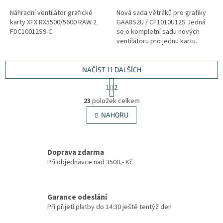
Náhradní ventilátor grafické
Nová sada větráků pro grafiky
karty XFX RX5500/5600 RAW 2
GAA8S2U / CF1010U12S Jedná
FDC10012S9-C
se o kompletní sadu nových
ventilátoru pro jednu kartu.
NAČÍST 11 DALŠÍCH
S
1
2
t
O
r
23
položek celkem
v
á
l
NAHORU
n
á
k
d
o
v
a
á
Doprava zdarma
c
n
í
Při objednávce nad 3500,- Kč
í
p
r
v
Garance odeslání
k
Při přijetí platby do 14:30 ještě tentýž den
y
v