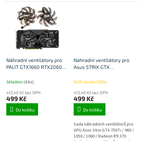
Náhradní ventilátory pro
Náhradní ventilátory pro
PALIT GTX1660 RTX2060
Asus STRIX GTX
RTX2070 GA91S2U
750Ti/960/1050/1060
T128010SH
Skladem
(4 ks)
Delší dodací lhůta
412,40 Kč bez DPH
412,40 Kč bez DPH
499 Kč
499 Kč
Do košíku
Do košíku
Sada náhradních ventilátorů pro
GPU Asus Strix GTX 750Ti / 960 /
1050 / 1060 / Radeon R9 370.