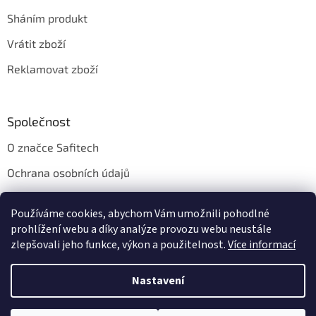
Sháním produkt
Vrátit zboží
Reklamovat zboží
Společnost
O značce Safitech
Ochrana osobních údajů
Obchodní podmínky
Používáme cookies, abychom Vám umožnili pohodlné
Kontakt
prohlížení webu a díky analýze provozu webu neustále
zlepšovali jeho funkce, výkon a použitelnost.
Více informací
Nastavení
Vytvořil Shoptet