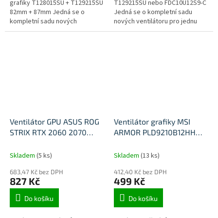
grafiky T128015SU + T129215SU
T129215SU nebo FDC10U12S9-C
82mm + 87mm Jedná se o
Jedná se o kompletní sadu
kompletní sadu nových
nových ventilátoru pro jednu
ventilátoru pro jednu kartu.
kartu.
Ventilátor GPU ASUS ROG
Ventilátor grafiky MSI
STRIX RTX 2060 2070
ARMOR PLD9210B12HH
2080 87mm 7PIN
4pin RX570/580/GTX1060
T129215SH T129215SL
Skladem
(5 ks)
Skladem
(13 ks)
683,47 Kč bez DPH
412,40 Kč bez DPH
827 Kč
499 Kč
Do košíku
Do košíku