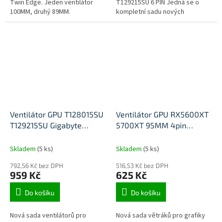
Twin Edge. Jeden ventilátor
T129215SU 6 PIN Jedná se o
100MM, druhý 89MM.
kompletní sadu nových
ventilátoru pro jednu kartu.
Ventilátor GPU T128015SU
Ventilátor GPU RX5600XT
T129215SU Gigabyte
5700XT 95MM 4pin
GeForce RTX 3080 3070Ti
T129215SU FDC10U12S9-C
3080Ti 3090 EAGLE
Skladem
(5 ks)
Skladem
(5 ks)
GAMING
792,56 Kč bez DPH
516,53 Kč bez DPH
959 Kč
625 Kč
Do košíku
Do košíku
Nová sada ventilátorů pro
Nová sada větráků pro grafiky