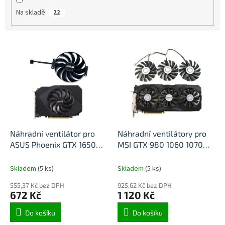
Na skladě
22
V
ý
p
i
s
p
r
o
d
Náhradní ventilátor pro
Náhradní ventilátory pro
u
ASUS Phoenix GTX 1650
MSI GTX 980 1060 1070
k
T129215SU FDC10U12D9-C
1080 DUKE
t
PLD09210S12HH
Skladem
(5 ks)
Skladem
(5 ks)
ů
555,37 Kč bez DPH
925,62 Kč bez DPH
672 Kč
1 120 Kč
Do košíku
Do košíku