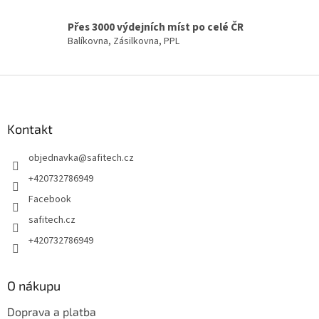
ý
p
Přes 3000 výdejních míst po celé ČR
i
Balíkovna, Zásilkovna, PPL
s
u
Z
á
p
a
Kontakt
t
objednavka
@
safitech.cz
í
+420732786949
Facebook
safitech.cz
+420732786949
O nákupu
Doprava a platba