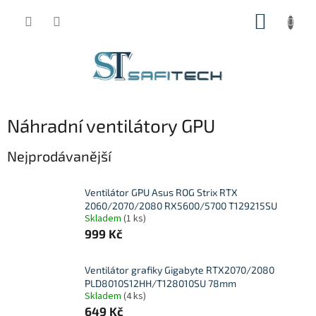
Přejít
NÁKUP
na
obsah
KOŠÍK
Náhradní ventilátory GPU
Nejprodávanější
Ventilátor GPU Asus ROG Strix RTX
2060/2070/2080 RX5600/5700 T129215SU
Skladem
(1 ks)
999 Kč
Ventilátor grafiky Gigabyte RTX2070/2080
PLD8010S12HH/T128010SU 78mm
Skladem
(4 ks)
649 Kč