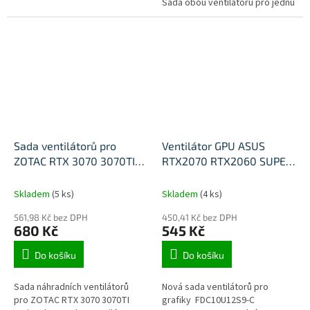
Sada obou ventilátorů pro jednu
kartu.
Sada ventilátorů pro
Ventilátor GPU ASUS
ZOTAC RTX 3070 3070TI
RTX2070 RTX2060 SUPER
Twin Edge
GTX1660 1660Ti DUAL EVO
Skladem
(5 ks)
Skladem
(4 ks)
561,98 Kč bez DPH
450,41 Kč bez DPH
680 Kč
545 Kč
Do košíku
Do košíku
Sada náhradních ventilátorů
Nová sada ventilátorů pro
pro ZOTAC RTX 3070 3070TI
grafiky FDC10U12S9-C