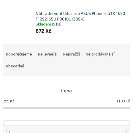
Náhradní ventilátor pro ASUS Phoenix GTX 1650
T129215SU FDC10U12D9-C
Skladem
(5 ks)
672 Kč
Ř
a
Doporučujeme
Nejlevnější
Nejdražší
Nejprodávanější
z
e
Abecedně
n
í
p
Cena
r
o
299
Kč
1199
Kč
d
u
k
t
ů