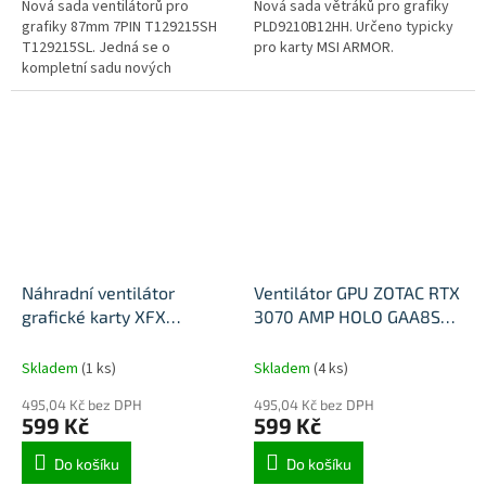
Nová sada ventilátorů pro
Nová sada větráků pro grafiky
grafiky 87mm 7PIN T129215SH
PLD9210B12HH. Určeno typicky
T129215SL. Jedná se o
pro karty MSI ARMOR.
kompletní sadu nových
ventilátoru pro jednu kartu.
Náhradní ventilátor
Ventilátor GPU ZOTAC RTX
grafické karty XFX
3070 AMP HOLO GAA8S2U
RX5500/5600 RAW 2
CF1010U12S 4pin 100mm
FDC10012S9-C
Skladem
(1 ks)
Skladem
(4 ks)
495,04 Kč bez DPH
495,04 Kč bez DPH
599 Kč
599 Kč
Do košíku
Do košíku