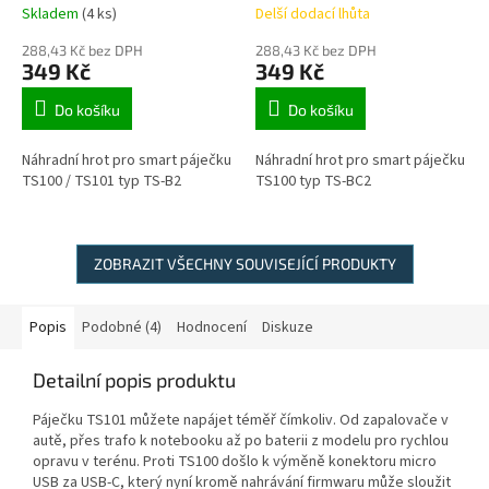
Skladem
(4 ks)
Delší dodací lhůta
288,43 Kč bez DPH
288,43 Kč bez DPH
349 Kč
349 Kč
Do košíku
Do košíku
Náhradní hrot pro smart páječku
Náhradní hrot pro smart páječku
TS100 / TS101 typ TS-B2
TS100 typ TS-BC2
ZOBRAZIT VŠECHNY SOUVISEJÍCÍ PRODUKTY
Popis
Podobné (4)
Hodnocení
Diskuze
Detailní popis produktu
Páječku TS101 můžete napájet téměř čímkoliv. Od zapalovače v
autě, přes trafo k notebooku až po baterii z modelu pro rychlou
opravu v terénu. Proti TS100 došlo k výměně konektoru micro
USB za USB-C, který nyní kromě nahrávání firmwaru může sloužit