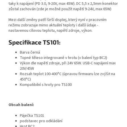
taky k napájení (PD 3.0, 9-20V, max 45W). DC 5,5 x 2,5mm konektor
zůstal zachován (zde je možné použít napětí 9-24V, max 65W)
Mezi další změny patří širší displej, který nyní v pracovním
režimu zobrazuje mimo aktuální teploty i další údaje -
nastavenou cílovou teplotu, napětí zdroje, výkon.
Specifikace TS101:
Barva černá
Topné těleso integrované v hrotu (v balení typ BC2)
Výkon dle napětí zdroje, při 24V 65W. USB-C napájení max
20V/45W
Rozsah teplot 100-400°C (úpravou firmwaru lze zvýšit na
450°C)
Kompatibilní s hroty pro TS100
Obsah balení:
Páječka TS101
podstavec pro odkládání
Hrot BC2