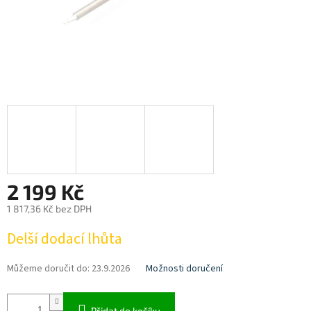
2 199 Kč
1 817,36 Kč bez DPH
Měrná
Delší dodací lhůta
cena:
Můžeme doručit do:
23.9.2026
Možnosti doručení
Přidat do košíku