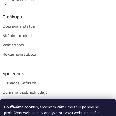
+420732786949
O nákupu
Doprava a platba
Sháním produkt
Vrátit zboží
Reklamovat zboží
Společnost
O značce Safitech
Ochrana osobních údajů
Obchodní podmínky
Používáme cookies, abychom Vám umožnili pohodlné
Kontakt
prohlížení webu a díky analýze provozu webu neustále