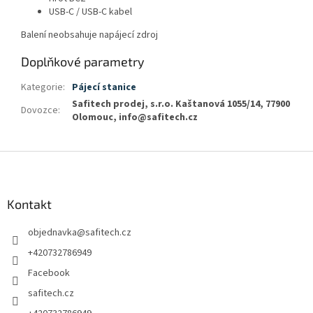
USB-C / USB-C kabel
Balení neobsahuje napájecí zdroj
Doplňkové parametry
Kategorie
:
Pájecí stanice
Safitech prodej, s.r.o. Kaštanová 1055/14, 77900
Dovozce
:
Olomouc, info@safitech.cz
Z
á
p
a
Kontakt
t
objednavka
@
safitech.cz
í
+420732786949
Facebook
safitech.cz