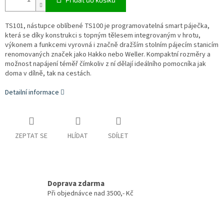
TS101, nástupce oblíbené TS100 je programovatelná smart páječka,
která se díky konstrukci s topným tělesem integrovaným v hrotu,
výkonem a funkcemi vyrovná i značně dražším stolním pájecím stanicím
renomovaných značek jako Hakko nebo Weller. Kompaktní rozměry a
možnost napájení téměř čímkoliv z ní dělají ideálního pomocníka jak
doma v dílně, tak na cestách.
Detailní informace
ZEPTAT SE
HLÍDAT
SDÍLET
Doprava zdarma
Při objednávce nad 3500,- Kč