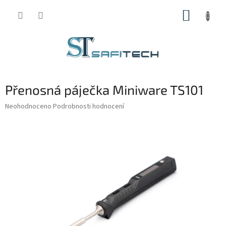
Přejít
NÁKUP
na
obsah
KOŠÍK
Přenosná páječka Miniware TS101
Průměrné
Neohodnoceno
Podrobnosti hodnocení
hodnocení
produktu
je
0,0
z
5
hvězdiček.