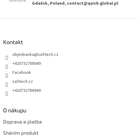
Dovozce
:
Gdańsk, Poland, contact@quick-global.pl
Z
á
p
a
Kontakt
t
objednavka
@
safitech.cz
í
+420732786949
Facebook
safitech.cz
+420732786949
O nákupu
Doprava a platba
Sháním produkt