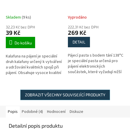
Skladem
(9 ks)
Vyprodáno
32,23 Kč bez DPH
222,31 Kč bez DPH
39 Kč
269 Kč
DETAIL
Do košíku
Pájecí pasta s bodem tání 138°C
Kalafuna na pájení je speciální
je speciální pasta určená pro
druh kalafuny určený k vytváření
pájení elektronických
a udržování kvalitních spojů při
součástek, které vyžadují nižší
pájení. Obsahuje vysoce kvalitní
teplotu. Tato pasta umožňuje
pryskyřici, která se vytvrzuje při
snadné a spolehlivé pájení i
pokojové...
pro...
ZOBRAZIT VŠECHNY SOUVISEJÍCÍ PRODUKTY
Popis
Podobné (4)
Hodnocení
Diskuze
Detailní popis produktu