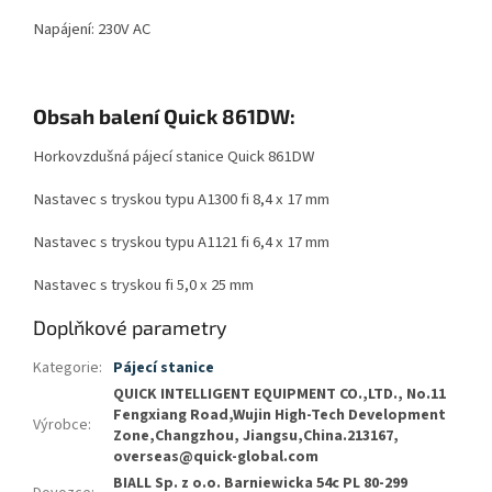
Napájení: 230V AC
Obsah balení Quick 861DW:
Horkovzdušná pájecí stanice Quick 861DW
Nastavec s tryskou typu A1300 fi 8,4 x 17 mm
Nastavec s tryskou typu A1121 fi 6,4 x 17 mm
Nastavec s tryskou fi 5,0 x 25 mm
Doplňkové parametry
Kategorie
:
Pájecí stanice
QUICK INTELLIGENT EQUIPMENT CO.,LTD., No.11
Fengxiang Road,Wujin High-Tech Development
Výrobce
:
Zone,Changzhou, Jiangsu,China.213167,
overseas@quick-global.com
BIALL Sp. z o.o. Barniewicka 54c PL 80-299