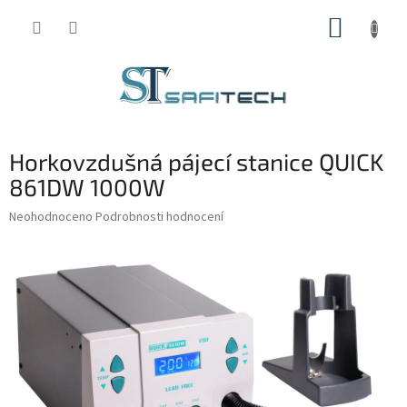
Přejít
NÁKUP
na
obsah
KOŠÍK
Horkovzdušná pájecí stanice QUICK
861DW 1000W
Průměrné
Neohodnoceno
Podrobnosti hodnocení
hodnocení
produktu
je
0,0
z
5
hvězdiček.