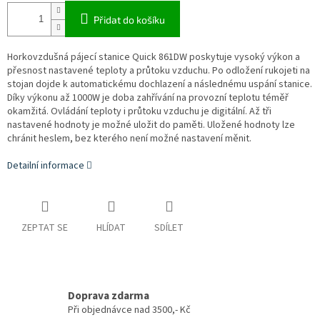
Přidat do košíku
Horkovzdušná pájecí stanice Quick 861DW poskytuje vysoký výkon a
přesnost nastavené teploty a průtoku vzduchu. Po odložení rukojeti na
stojan dojde k automatickému dochlazení a následnému uspání stanice.
Díky výkonu až 1000W je doba zahřívání na provozní teplotu téměř
okamžitá. Ovládání teploty i průtoku vzduchu je digitální. Až tři
nastavené hodnoty je možné uložit do paměti. Uložené hodnoty lze
chránit heslem, bez kterého není možné nastavení měnit.
Detailní informace
ZEPTAT SE
HLÍDAT
SDÍLET
Doprava zdarma
Při objednávce nad 3500,- Kč