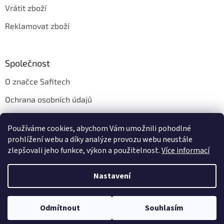
Vrátit zboží
Reklamovat zboží
Společnost
O značce Safitech
Ochrana osobních údajů
Obchodní podmínky
Používáme cookies, abychom Vám umožnili pohodlné
Kontakt
prohlížení webu a díky analýze provozu webu neustále
zlepšovali jeho funkce, výkon a použitelnost.
Více informací
Nastavení
Vytvořil Shoptet
Odmítnout
Souhlasím
Copyright 2026
Safitech.cz
. Všechna práva vyhrazena.