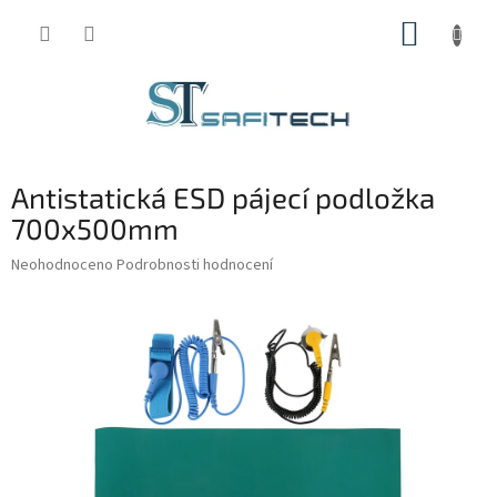
Přejít
NÁKUP
na
obsah
KOŠÍK
Antistatická ESD pájecí podložka
700x500mm
Průměrné
Neohodnoceno
Podrobnosti hodnocení
hodnocení
produktu
je
0,0
z
5
hvězdiček.