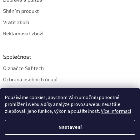
Sháním produkt
Vrátit zboží
Reklamovat zboží
Společnost
O značce Safitech
Ochrana osobních údajů
Obchodní podmínky
Používáme cookies, abychom Vám umožnili pohodlné
Kontakt
prohlížení webu a díky analýze provozu webu neustále
zlepšovali jeho funkce, výkon a použitelnost.
Více informací
Nastavení
Vytvořil Shoptet