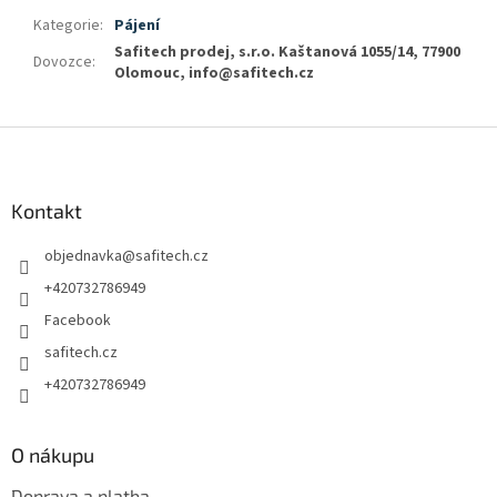
Kategorie
:
Pájení
Safitech prodej, s.r.o. Kaštanová 1055/14, 77900
Dovozce
:
Olomouc, info@safitech.cz
Z
á
p
a
Kontakt
t
objednavka
@
safitech.cz
í
+420732786949
Facebook
safitech.cz
+420732786949
O nákupu
Doprava a platba