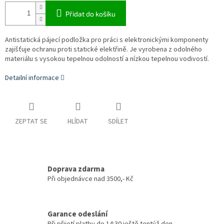
Přidat do košíku
Antistatická pájecí podložka pro práci s elektronickými komponenty
zajišťuje ochranu proti statické elektřině. Je vyrobena z odolného
materiálu s vysokou tepelnou odolností a nízkou tepelnou vodivostí.
Detailní informace
ZEPTAT SE
HLÍDAT
SDÍLET
Doprava zdarma
Při objednávce nad 3500,- Kč
Garance odeslání
Při přijetí platby do 14:30 ještě tentýž den