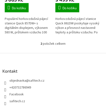
Do košíku
Do košíku
Populární horkovzdušná pájecí
Horkovzdušná pájecí stanice
stanice Quick 857DW+ s
Quick 861DW poskytuje vysoký
digitálním displejem, výkonem
výkon a přesnost nastavené
580 W, průtokem vzduchu 100
teploty a průtoku vzduchu. Po
l/min a možností regulace
odložení rukojeti na stojan
teploty od 100 °C do 450 °C.
dojde k automatickému
2
položek celkem
O
dochlazení a...
v
l
Z
á
á
d
p
a
a
Kontakt
c
t
í
objednavka
@
safitech.cz
í
p
r
+420732786949
v
Facebook
k
y
safitech.cz
v