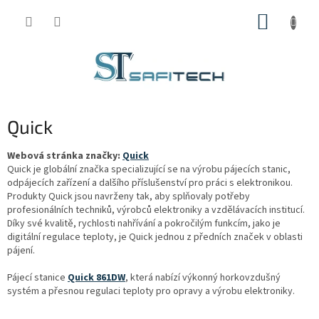
Přejít
NÁKUP
na
obsah
KOŠÍK
Quick
Webová stránka značky:
Quick
Quick je globální značka specializující se na výrobu pájecích stanic,
odpájecích zařízení a dalšího příslušenství pro práci s elektronikou.
Produkty Quick jsou navrženy tak, aby splňovaly potřeby
profesionálních techniků, výrobců elektroniky a vzdělávacích institucí.
Díky své kvalitě, rychlosti nahřívání a pokročilým funkcím, jako je
digitální regulace teploty, je Quick jednou z předních značek v oblasti
pájení.
Pájecí stanice
Quick 861DW
, která nabízí výkonný horkovzdušný
systém a přesnou regulaci teploty pro opravy a výrobu elektroniky.