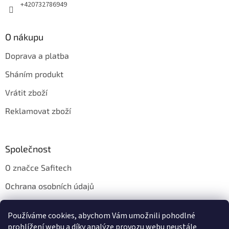
+420732786949
ý
p
i
s
O nákupu
u
Doprava a platba
Sháním produkt
Vrátit zboží
Reklamovat zboží
Společnost
O značce Safitech
Ochrana osobních údajů
Obchodní podmínky
Používáme cookies, abychom Vám umožnili pohodlné
Kontakt
prohlížení webu a díky analýze provozu webu neustále