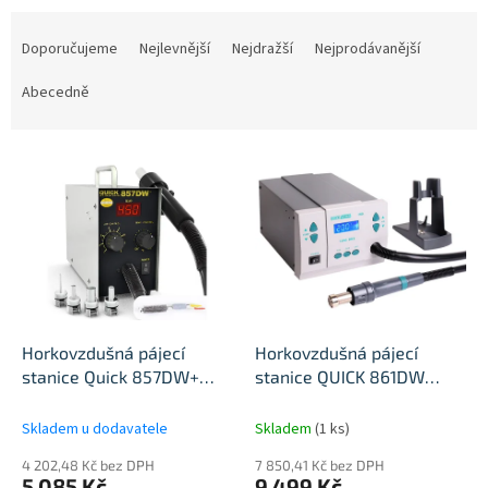
Ř
a
Doporučujeme
Nejlevnější
Nejdražší
Nejprodávanější
z
e
Abecedně
n
í
V
p
ý
r
p
o
i
d
s
u
p
k
r
t
o
ů
d
Horkovzdušná pájecí
Horkovzdušná pájecí
u
stanice Quick 857DW+
stanice QUICK 861DW
k
580W
1000W
t
Skladem u dodavatele
Skladem
(1 ks)
ů
4 202,48 Kč bez DPH
7 850,41 Kč bez DPH
5 085 Kč
9 499 Kč