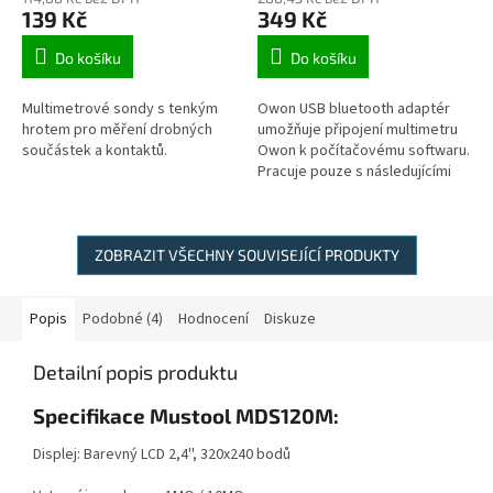
139 Kč
349 Kč
Do košíku
Do košíku
Multimetrové sondy s tenkým
Owon USB bluetooth adaptér
hrotem pro měření drobných
umožňuje připojení multimetru
součástek a kontaktů.
Owon k počítačovému softwaru.
Pracuje pouze s následujícími
multimetry: B35, B35T, B35T+,
B41T+, OW18B a OW18E.
ZOBRAZIT VŠECHNY SOUVISEJÍCÍ PRODUKTY
Popis
Podobné (4)
Hodnocení
Diskuze
Detailní popis produktu
Specifikace Mustool MDS120M:
Displej: Barevný LCD 2,4'', 320x240 bodů