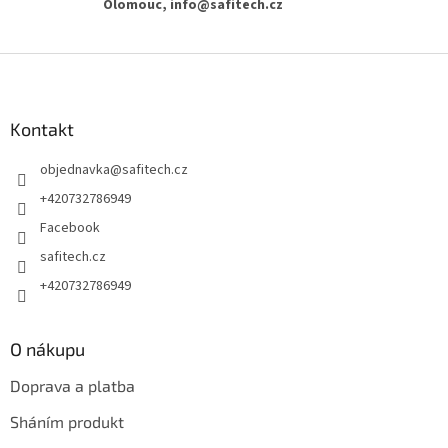
Olomouc, info@safitech.cz
Z
á
p
a
Kontakt
t
objednavka
@
safitech.cz
í
+420732786949
Facebook
safitech.cz
+420732786949
O nákupu
Doprava a platba
Sháním produkt