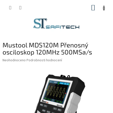
Přejít
NÁKUP
na
obsah
KOŠÍK
Mustool MDS120M Přenosný
osciloskop 120MHz 500MSa/s
Průměrné
Neohodnoceno
Podrobnosti hodnocení
hodnocení
produktu
je
0,0
z
5
hvězdiček.