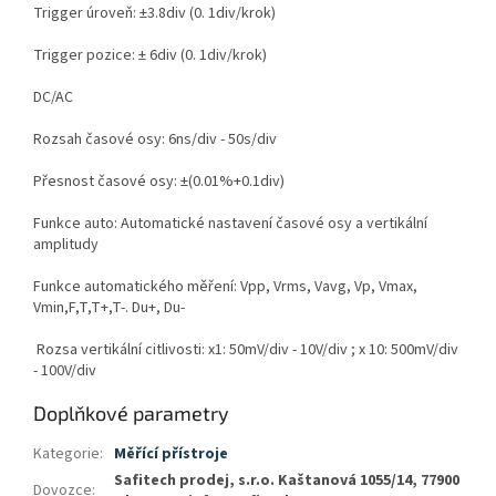
Trigger úroveň: ±3.8div (0. 1div/krok)
Trigger pozice: ± 6div (0. 1div/krok)
DC/AC
Rozsah časové osy: 6ns/div - 50s/div
Přesnost časové osy: ±(0.01%+0.1div)
Funkce auto: Automatické nastavení časové osy a vertikální
amplitudy
Funkce automatického měření: Vpp, Vrms, Vavg, Vp, Vmax,
Vmin,F,T,T+,T-. Du+, Du-
Rozsa vertikální citlivosti: x1: 50mV/div - 10V/div ; x 10: 500mV/div
- 100V/div
Doplňkové parametry
Kategorie
:
Měřící přístroje
Safitech prodej, s.r.o. Kaštanová 1055/14, 77900
Dovozce
: