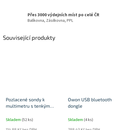
Přes 3000 výdejních míst po celé ČR
Balíkovna, Zásilkovna, PPL
Související produkty
Pozlacené sondy k
Owon USB bluetooth
multimetru s tenkým
dongle
hrotem
Skladem
(52 ks)
Skladem
(4 ks)
114,88 Kč bez DPH
288,43 Kč bez DPH