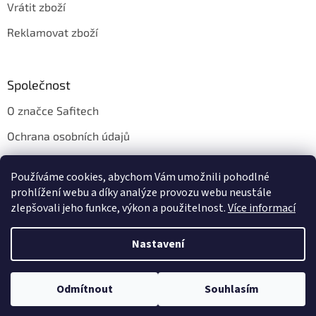
Vrátit zboží
Reklamovat zboží
Společnost
O značce Safitech
Ochrana osobních údajů
Obchodní podmínky
Používáme cookies, abychom Vám umožnili pohodlné
Kontakt
prohlížení webu a díky analýze provozu webu neustále
zlepšovali jeho funkce, výkon a použitelnost.
Více informací
Nastavení
Vytvořil Shoptet
Odmítnout
Souhlasím
Copyright 2026
Safitech.cz
. Všechna práva vyhrazena.