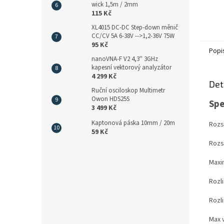
wick 1,5m / 2mm
115 Kč
XL4015 DC-DC Step-down měnič
CC/CV 5A 6-38V -->1,2-36V 75W
95 Kč
Popi
nanoVNA-F V2 4,3'' 3GHz
kapesní vektorový analyzátor
4 299 Kč
Det
Ruční osciloskop Multimetr
Owon HDS25S
Spe
3 499 Kč
Kaptonová páska 10mm / 20m
Rozsa
59 Kč
Rozsa
Maxi
Rozli
Rozli
Max 