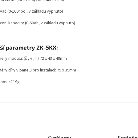
vač (0-100hod., v základu vypnuto)
ení kapacity (0-60Ah, v základu vypnuto)
ší parametry ZK-5KX:
ry modulu: (š , v , h) 72 x 43 x 48mm
ěry díry v panelu pro instalaci: 75 x 39mm
nost: 119g
O nákupu
Společn