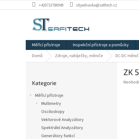
Přejít
+420732786949
objednavka@safitech.cz
na
obsah
Měřící přístroje
Inspekční přístroje a pomůcky
Domů
Zdroje, nabíječky, měniče
DC-DC měni
P
ZK 
o
Přeskočit
s
Průměr
Neohod
Kategorie
kategorie
t
hodnoce
r
produkt
Měřící přístroje
a
je
Multimetry
0,0
n
z
Osciloskopy
n
5
í
Vektorové Analyzátory
hvězdič
p
Spektrální Analyzátory
a
Generátory funkcí