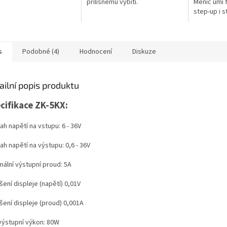
přílišnému vybití.
Měnič umí 
step-up i 
s
Podobné (4)
Hodnocení
Diskuze
ailní popis produktu
cifikace ZK-5KX:
h napětí na vstupu: 6 - 36V
h napětí na výstupu: 0,6 - 36V
mální výstupní proud: 5A
šení displeje (napětí) 0,01V
šení displeje (proud) 0,001A
výstupní výkon: 80W