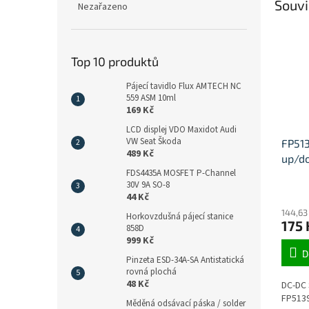
Souvi
Nezařazeno
Top 10 produktů
Pájecí tavidlo Flux AMTECH NC
559 ASM 10ml
169 Kč
LCD displej VDO Maxidot Audi
VW Seat Škoda
FP513
489 Kč
up/d
CC/C
FDS4435A MOSFET P-Channel
30V 9A SO-8
44 Kč
144,63
Horkovzdušná pájecí stanice
175 
858D
999 Kč
D
Pinzeta ESD-34A-SA Antistatická
rovná plochá
48 Kč
DC-DC 
FP5139
Měděná odsávací páska / solder