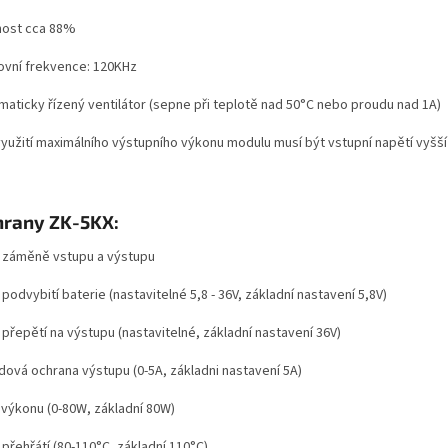
nost cca 88%
ovní frekvence: 120KHz
maticky řízený ventilátor (sepne při teplotě nad 50°C nebo proudu nad 1A)
využití maximálního výstupního výkonu modulu musí být vstupní napětí vyšší
rany ZK-5KX:
i záměně vstupu a výstupu
 podvybití baterie (nastavitelné 5,8 - 36V, základní nastavení 5,8V)
 přepětí na výstupu (nastavitelné, základní nastavení 36V)
dová ochrana výstupu (0-5A, základni nastavení 5A)
t výkonu (0-80W, základní 80W)
 přehřátí (80-110°C, základní 110°C)