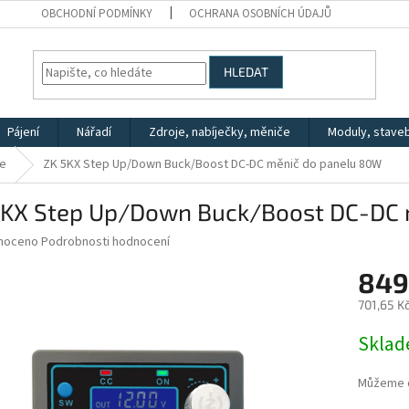
OBCHODNÍ PODMÍNKY
OCHRANA OSOBNÍCH ÚDAJŮ
HLEDAT
Pájení
Nářadí
Zdroje, nabíječky, měniče
Moduly, stave
če
ZK 5KX Step Up/Down Buck/Boost DC-DC měnič do panelu 80W
5KX Step Up/Down Buck/Boost DC-DC 
né
noceno
Podrobnosti hodnocení
ní
849
u
701,65 K
Měrná
Skla
cena:
ek.
Můžeme d