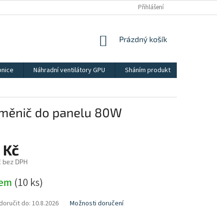
Přihlášení
NÁKUPNÍ
Prázdný košík
KOŠÍK
bnice
Náhradní ventilátory GPU
Sháním produkt
Kontakt
měnič do panelu 80W
 Kč
č bez DPH
dem
(10 ks)
oručit do:
10.8.2026
Možnosti doručení