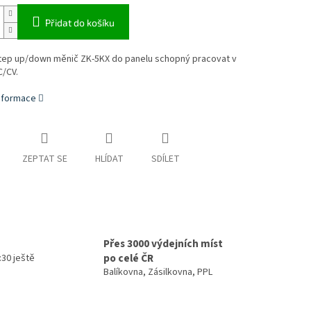
Přidat do košíku
Step up/down měnič ZK-5KX do panelu schopný pracovat v
C/CV.
informace
ZEPTAT SE
HLÍDAT
SDÍLET
Přes 3000 výdejních míst
po celé ČR
4:30 ještě
Balíkovna, Zásilkovna, PPL