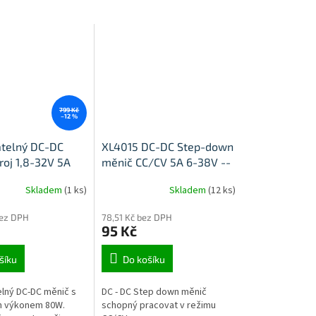
799 Kč
–12 %
telný DC-DC
XL4015 DC-DC Step-down
roj 1,8-32V 5A
měnič CC/CV 5A 6-38V --
>1,2-36V 75W
Skladem
(1 ks)
Skladem
(12 ks)
bez DPH
78,51 Kč bez DPH
95 Kč
šíku
Do košíku
lný DC-DC měnič s
DC - DC Step down měnič
m výkonem 80W.
schopný pracovat v režimu