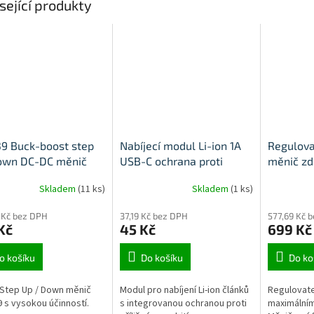
sející produkty
9 Buck-boost step
Nabíjecí modul Li-ion 1A
Regulova
own DC-DC měnič
USB-C ochrana proti
měnič zd
V 4A 60W 0,5 - 30V
podvybití
80W
Skladem
(11 ks)
Skladem
(1 ks)
 Kč bez DPH
37,19 Kč bez DPH
577,69 Kč 
Kč
45 Kč
699 Kč
o košíku
Do košíku
Do ko
Step Up / Down měnič
Modul pro nabíjení Li-ion článků
Regulovate
 s vysokou účinností.
s integrovanou ochranou proti
maximální