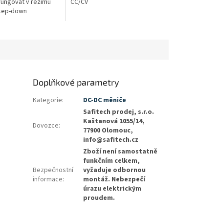
fungovat v režimu
CC/CV
step-down
Doplňkové parametry
Kategorie
:
DC-DC měniče
Safitech prodej, s.r.o.
Kaštanová 1055/14,
Dovozce
:
77900 Olomouc,
info@safitech.cz
Zboží není samostatně
funkčním celkem,
Bezpečnostní
vyžaduje odbornou
informace
:
montáž. Nebezpečí
úrazu elektrickým
proudem.