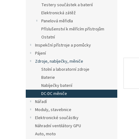
n
Testery součástek a baterií
e
Elektronická zátěž
l
Panelová měřidla
Příslušenství k měřícím přístrojům
Ostatní
Inspekční přístroje a pomůcky
Pájení
Zdroje, nabíječky, měniče
Stolní a laboratorní zdroje
Baterie
Nabíječky baterií
DC-DC měniče
Nářadí
Moduly, stavebnice
Elektronické součástky
Náhradní ventilátory GPU
Auto, moto