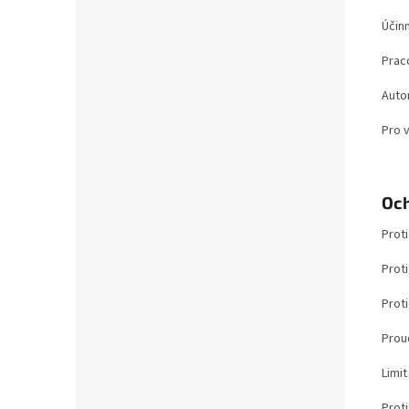
Účin
Prac
Auto
Pro 
Och
Prot
Proti
Proti
Prou
Limi
Proti