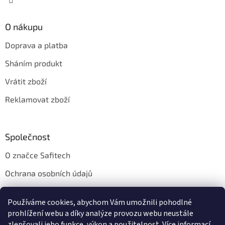
p
i
s
O nákupu
u
Doprava a platba
Sháním produkt
Vrátit zboží
Reklamovat zboží
Společnost
O značce Safitech
Ochrana osobních údajů
Obchodní podmínky
Používáme cookies, abychom Vám umožnili pohodlné
Kontakt
prohlížení webu a díky analýze provozu webu neustále
zlepšovali jeho funkce, výkon a použitelnost.
Více informací