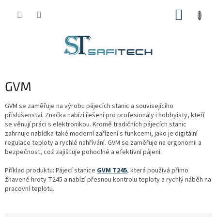
Přejít
NÁKUP
na
obsah
KOŠÍK
GVM
GVM se zaměřuje na výrobu pájecích stanic a souvisejícího
příslušenství. Značka nabízí řešení pro profesionály i hobbyisty, kteří
se věnují práci s elektronikou. Kromě tradičních pájecích stanic
zahrnuje nabídka také moderní zařízení s funkcemi, jako je digitální
regulace teploty a rychlé nahřívání. GVM se zaměřuje na ergonomii a
bezpečnost, což zajišťuje pohodlné a efektivní pájení.
Příklad produktu: Pájecí stanice
GVM T245
, která používá přímo
žhavené hroty T245 a nabízí přesnou kontrolu teploty a rychlý náběh na
pracovní teplotu.