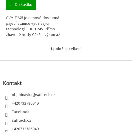
Do košíku
GVM T245 je cenově dostupná
pájecí stanice využívající
technologii JBC T245. Přímo
žhavené hroty C245 a výkon až
130W zajistí efektivní přenos
tepla. Ani velké plochy nebo...
1
položek celkem
O
v
l
Z
á
á
d
p
a
a
Kontakt
c
t
í
objednavka
@
safitech.cz
í
p
r
+420732786949
v
Facebook
k
y
safitech.cz
v
+420732786949
ý