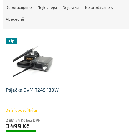
Ř
a
Doporučujeme
Nejlevnější
Nejdražší
Nejprodávanější
z
e
Abecedně
n
í
V
p
Tip
ý
r
p
o
i
d
s
u
p
k
r
t
o
ů
d
Páječka GVM T245 130W
u
k
t
Delší dodací lhůta
ů
2 891,74 Kč bez DPH
3 499 Kč