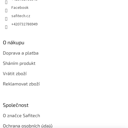
v
Facebook
k
y
safitech.cz
v
+420732786949
ý
p
i
s
O nákupu
u
Doprava a platba
Sháním produkt
Vrátit zboží
Reklamovat zboží
Společnost
O značce Safitech
Ochrana osobních údajů