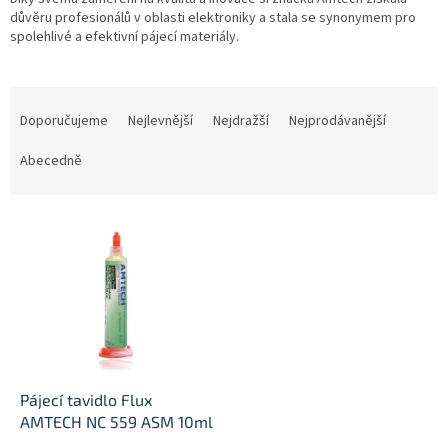
důvěru profesionálů v oblasti elektroniky a stala se synonymem pro
spolehlivé a efektivní pájecí materiály.
Ř
a
Doporučujeme
Nejlevnější
Nejdražší
Nejprodávanější
z
e
Abecedně
n
í
V
p
ý
r
p
o
i
d
s
u
p
k
r
t
o
ů
d
Pájecí tavidlo Flux
u
AMTECH NC 559 ASM 10ml
k