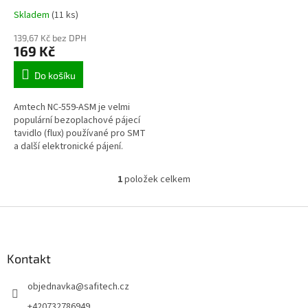
t
Skladem
(11 ks)
ů
139,67 Kč bez DPH
169 Kč
Do košíku
Amtech NC-559-ASM je velmi
populární bezoplachové pájecí
tavidlo (flux) používané pro SMT
a další elektronické pájení.
1
položek celkem
O
v
l
Z
á
á
d
p
a
a
Kontakt
c
t
í
objednavka
@
safitech.cz
í
p
r
+420732786949