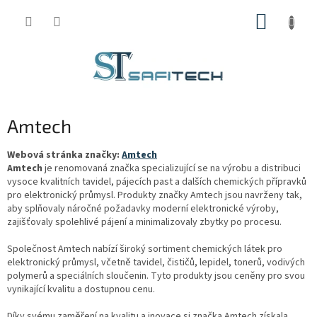
Přejít
NÁKUP
na
obsah
KOŠÍK
Amtech
Webová stránka značky:
Amtech
Amtech
je renomovaná značka specializující se na výrobu a distribuci
vysoce kvalitních tavidel, pájecích past a dalších chemických přípravků
pro elektronický průmysl. Produkty značky Amtech jsou navrženy tak,
aby splňovaly náročné požadavky moderní elektronické výroby,
zajišťovaly spolehlivé pájení a minimalizovaly zbytky po procesu.
Společnost Amtech nabízí široký sortiment chemických látek pro
elektronický průmysl, včetně tavidel, čističů, lepidel, tonerů, vodivých
polymerů a speciálních sloučenin. Tyto produkty jsou ceněny pro svou
vynikající kvalitu a dostupnou cenu.
Díky svému zaměření na kvalitu a inovace si značka Amtech získala