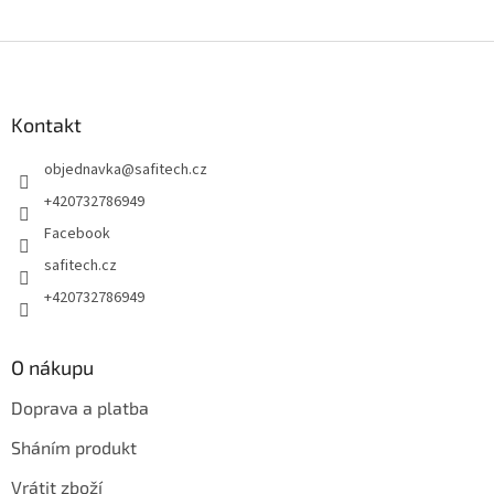
Z
á
p
a
Kontakt
t
objednavka
@
safitech.cz
í
+420732786949
Facebook
safitech.cz
+420732786949
O nákupu
Doprava a platba
Sháním produkt
Vrátit zboží