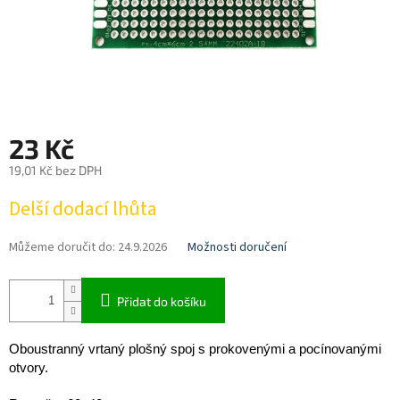
23 Kč
19,01 Kč bez DPH
Měrná
Delší dodací lhůta
cena:
Můžeme doručit do:
24.9.2026
Možnosti doručení
Přidat do košíku
Oboustranný vrtaný plošný spoj s prokovenými a pocínovanými
otvory
.