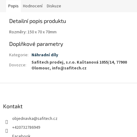
Popis
Hodnocení
Diskuze
Detailní popis produktu
Rozměry: 150 x 70 x 70mm
Doplňkové parametry
Kategorie
:
Náhradní díly
Safitech prodej, s.r.o. Kaštanová 1055/14, 77900
Dovozce
:
Olomouc, info@safitech.cz
Z
á
p
a
Kontakt
t
objednavka
@
safitech.cz
í
+420732786949
Facebook