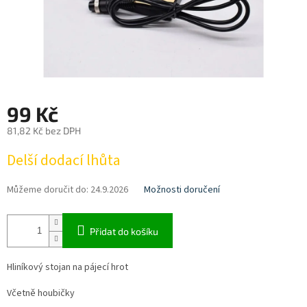
99 Kč
81,82 Kč bez DPH
Měrná
Delší dodací lhůta
cena:
Můžeme doručit do:
24.9.2026
Možnosti doručení
Přidat do košíku
Hliníkový stojan na pájecí hrot
Včetně houbičky