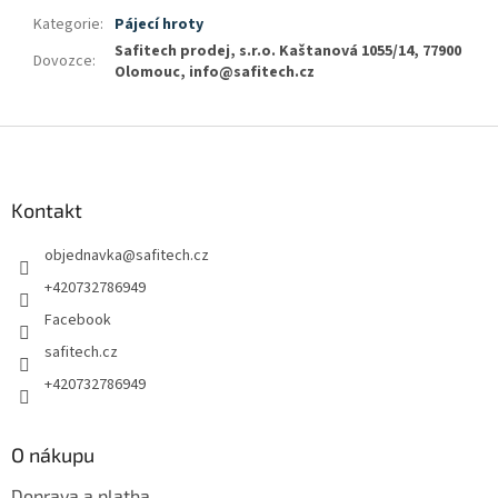
Kategorie
:
Pájecí hroty
Safitech prodej, s.r.o. Kaštanová 1055/14, 77900
Dovozce
:
Olomouc, info@safitech.cz
Z
á
p
a
Kontakt
t
objednavka
@
safitech.cz
í
+420732786949
Facebook
safitech.cz
+420732786949
O nákupu
Doprava a platba