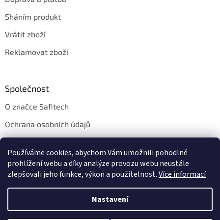
Sháním produkt
Vrátit zboží
Reklamovat zboží
Společnost
O značce Safitech
Ochrana osobních údajů
Obchodní podmínky
Používáme cookies, abychom Vám umožnili pohodlné
Kontakt
prohlížení webu a díky analýze provozu webu neustále
zlepšovali jeho funkce, výkon a použitelnost.
Více informací
Nastavení
Vytvořil Shoptet