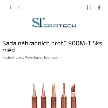
Přejít
NÁKUP
na
obsah
KOŠÍK
Sada náhradních hrotů 900M-T 5ks
měď
Průměrné
Neohodnoceno
Podrobnosti hodnocení
hodnocení
produktu
je
0,0
z
5
hvězdiček.