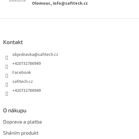
Dovozce
:
Olomouc, info@safitech.cz
Z
á
p
a
Kontakt
t
objednavka
@
safitech.cz
í
+420732786949
Facebook
safitech.cz
+420732786949
O nákupu
Doprava a platba
Sháním produkt