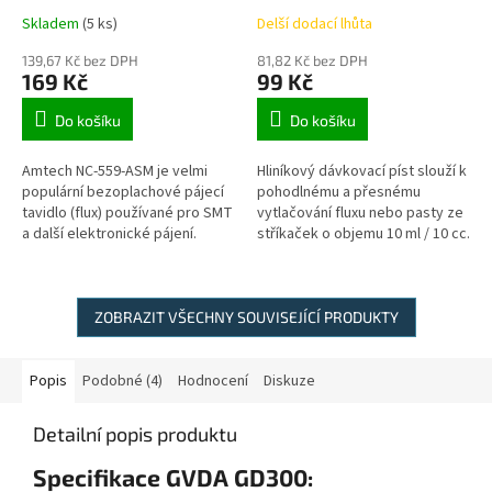
Skladem
(5 ks)
Delší dodací lhůta
139,67 Kč bez DPH
81,82 Kč bez DPH
169 Kč
99 Kč
Do košíku
Do košíku
Amtech NC-559-ASM je velmi
Hliníkový dávkovací píst slouží k
populární bezoplachové pájecí
pohodlnému a přesnému
tavidlo (flux) používané pro SMT
vytlačování fluxu nebo pasty ze
a další elektronické pájení.
stříkaček o objemu 10 ml / 10 cc.
Díky robustnímu a lehkému
hliníkovému provedení je...
ZOBRAZIT VŠECHNY SOUVISEJÍCÍ PRODUKTY
Popis
Podobné (4)
Hodnocení
Diskuze
Detailní popis produktu
Specifikace GVDA GD300: