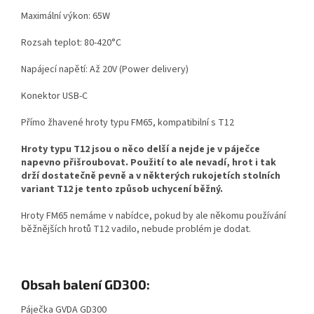
Maximální výkon: 65W
Rozsah teplot: 80-420°C
Napájecí napětí: Až 20V (Power delivery)
Konektor USB-C
Přímo žhavené hroty typu FM65, kompatibilní s T12
Hroty typu T12 jsou o něco delší a nejde je v páječce
napevno přišroubovat. Použití to ale nevadí, hrot i tak
drží dostatečně pevně a v některých rukojetích stolních
variant T12 je tento způsob uchycení běžný.
Hroty FM65 nemáme v nabídce, pokud by ale někomu používání
běžnějších hrotů T12 vadilo, nebude problém je dodat.
Obsah balení GD300:
Páječka GVDA GD300