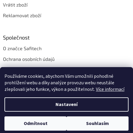
Vrátit zboží
Reklamovat zboží
Společnost
O značce Safitech
Ochrana osobních údajů
Obchodní podmínky
Používáme cookies, abychom Vám umožnili pohodlné
Kontakt
prohlížení webu a díky analýze provozu webu neustále
zlepšovali jeho funkce, výkon a použitelnost.
Více informací
Nastavení
Vytvořil Shoptet
Odmítnout
Souhlasím
Copyright 2026
Safitech.cz
. Všechna práva vyhrazena.