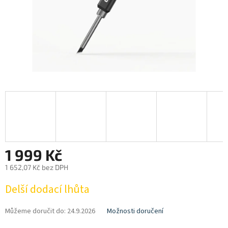
1 999 Kč
1 652,07 Kč bez DPH
Měrná
Delší dodací lhůta
cena:
Můžeme doručit do:
24.9.2026
Možnosti doručení