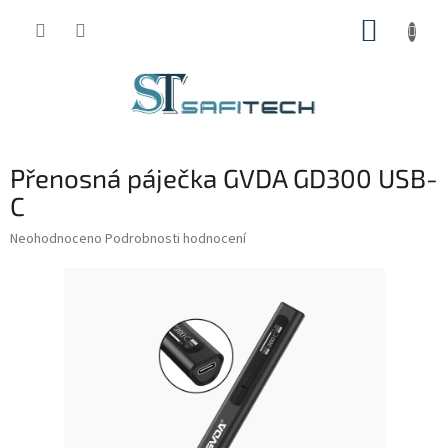
Přejít
NÁKUP
na
obsah
KOŠÍK
Přenosná páječka GVDA GD300 USB-
C
Průměrné
Neohodnoceno
Podrobnosti hodnocení
hodnocení
produktu
je
0,0
z
5
hvězdiček.