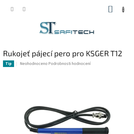
Přejít
NÁKUP
na
obsah
KOŠÍK
Rukojeť pájecí pero pro KSGER T12
Průměrné
Neohodnoceno
Podrobnosti hodnocení
Tip
hodnocení
produktu
je
0,0
z
5
hvězdiček.