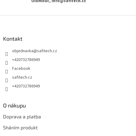
Olomouc, info@safitech.cz
Z
á
p
a
Kontakt
t
objednavka
@
safitech.cz
í
+420732786949
Facebook
safitech.cz
+420732786949
O nákupu
Doprava a platba
Sháním produkt