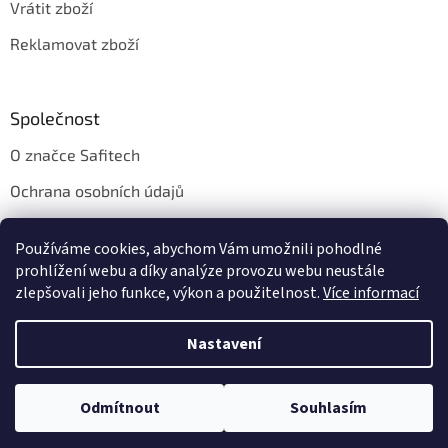
Vrátit zboží
Reklamovat zboží
Společnost
O značce Safitech
Ochrana osobních údajů
Obchodní podmínky
Používáme cookies, abychom Vám umožnili pohodlné
Kontakt
prohlížení webu a díky analýze provozu webu neustále
zlepšovali jeho funkce, výkon a použitelnost.
Více informací
Nastavení
Vytvořil Shoptet
Odmítnout
Souhlasím
Copyright 2026
Safitech.cz
. Všechna práva vyhrazena.