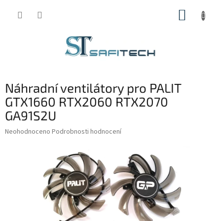
Přejít
NÁKUP
na
obsah
KOŠÍK
Náhradní ventilátory pro PALIT
GTX1660 RTX2060 RTX2070
GA91S2U
Průměrné
Neohodnoceno
Podrobnosti hodnocení
hodnocení
produktu
je
0,0
z
5
hvězdiček.