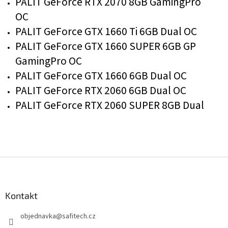
PALIT GeForce RTX 2070 8GB GamingPro
OC
PALIT GeForce GTX 1660 Ti 6GB Dual OC
PALIT GeForce GTX 1660 SUPER 6GB GP
GamingPro OC
PALIT GeForce GTX 1660 6GB Dual OC
PALIT GeForce RTX 2060 6GB Dual OC
PALIT GeForce RTX 2060 SUPER 8GB Dual
Z
á
p
a
Kontakt
t
objednavka
@
safitech.cz
í