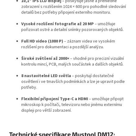
10,1″ IPS LCD displej
– poskytuje jasné a přehledné
zobrazení s rozlišením 1024 × 600 pro pohodlné sledování
detailů bez potřeby připojení externího monitoru.
Vysoké rozlišení fotografie až 20 MP
– umožňuje
pořizovat ostré a detailní snímky pozorovaných objektů.
Full HD video (1080 P)
– záznam videa ve vysokém
rozlišení pro dokumentaci a pozdější analýzu.
Široké zvětšení až 2000×
– vhodné pro precizní vizuální
kontrolu mincí, PCB, malých součástek a dalších objektů.
8 nastavitelné LED světla
– poskytují dostatečné
osvětlení i ve tmavších podmínkách a lze je upravit podle
potřeby.
Flexibilní připojení Type-C a HDMI
– umožňuje připojit
mikroskop k počítači, televizoru nebo jinému externímu
displeji pro větší zobrazení.
Technické specifikace Mustool DM12: