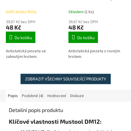
špičatá
Delší dodací lhůta
Skladem
(1 ks)
39,67 Kč bez DPH
39,67 Kč bez DPH
48 Kč
48 Kč
Do košíku
Do košíku
Antistatická pinzeta se
Antistatická pinzeta s rovným
zahnutým hrotem.
hrotem.
ZOBRAZIT VŠECHNY SOUVISEJÍCÍ PRODUKTY
Popis
Podobné (4)
Hodnocení
Diskuze
Detailní popis produktu
Klíčové vlastnosti Mustool DM12: