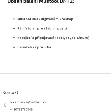
Obsah balení Mustool DM12:
Mustool DM12 digitální mikroskop
Rám/stojan pro stabilní pozici
Napájecí a připojovací kabely (Type-C/HDMI)
Uživatelská příručka
Z
á
p
a
Kontakt
t
objednavka
@
safitech.cz
í
+420732786949