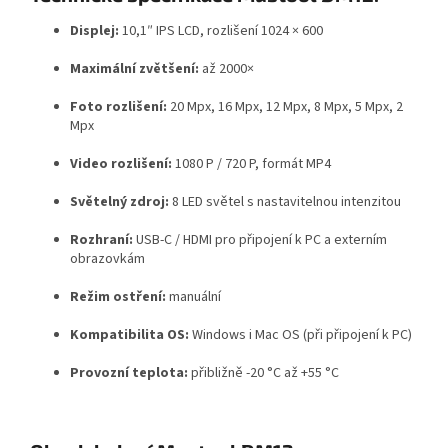
Displej:
10,1″ IPS LCD, rozlišení 1024 × 600
Maximální zvětšení:
až 2000×
Foto rozlišení:
20 Mpx, 16 Mpx, 12 Mpx, 8 Mpx, 5 Mpx, 2
Mpx
Video rozlišení:
1080 P / 720 P, formát MP4
Světelný zdroj:
8 LED světel s nastavitelnou intenzitou
Rozhraní:
USB-C / HDMI pro připojení k PC a externím
obrazovkám
Režim ostření:
manuální
Kompatibilita OS:
Windows i Mac OS (při připojení k PC)
Provozní teplota:
přibližně -20 °C až +55 °C