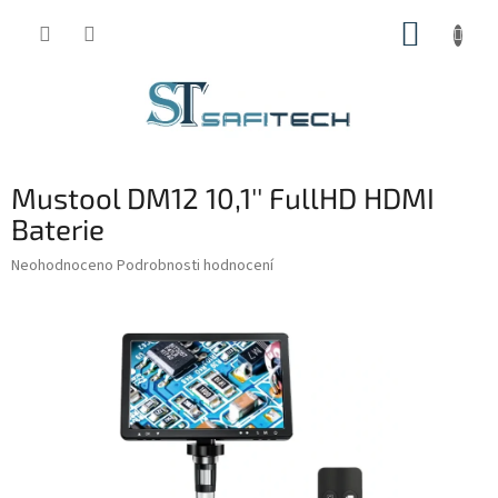
Přejít
NÁKUP
na
obsah
KOŠÍK
Mustool DM12 10,1'' FullHD HDMI
Baterie
Průměrné
Neohodnoceno
Podrobnosti hodnocení
hodnocení
produktu
je
0,0
z
5
hvězdiček.