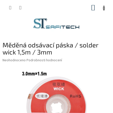
Přejít
NÁKUP
na
obsah
KOŠÍK
Měděná odsávací páska / solder
wick 1,5m / 3mm
Průměrné
Neohodnoceno
Podrobnosti hodnocení
hodnocení
produktu
je
0,0
z
5
hvězdiček.