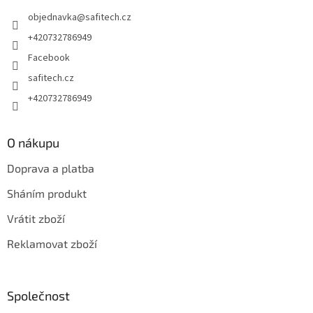
t
objednavka
@
safitech.cz
í
+420732786949
Facebook
safitech.cz
+420732786949
O nákupu
Doprava a platba
Sháním produkt
Vrátit zboží
Reklamovat zboží
Společnost