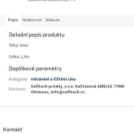
Popis
Hodnocení
Diskuze
Detailní popis produktu
Šířka: 3mm
Délka: 1,5m
Doplňkové parametry
Kategorie
:
Odsávání a čištění cínu
Safitech prodej, s.r.o. Kaštanová 1055/14, 77900
Dovozce
:
Olomouc, info@safitech.cz
Z
á
p
a
Kontakt