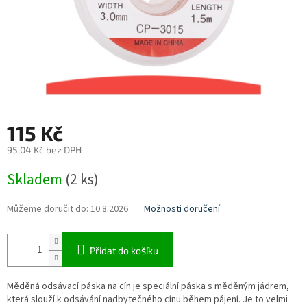
115 Kč
95,04 Kč bez DPH
Měrná
Skladem
(2 ks)
cena:
Můžeme doručit do:
10.8.2026
Možnosti doručení
Přidat do košíku
Měděná odsávací páska na cín je speciální páska s měděným jádrem,
která slouží k odsávání nadbytečného cínu během pájení. Je to velmi