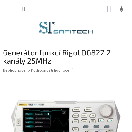
Přejít
NÁKUP
na
obsah
KOŠÍK
Generátor funkcí Rigol DG822 2
kanály 25MHz
Průměrné
Neohodnoceno
Podrobnosti hodnocení
hodnocení
produktu
je
0,0
z
5
hvězdiček.