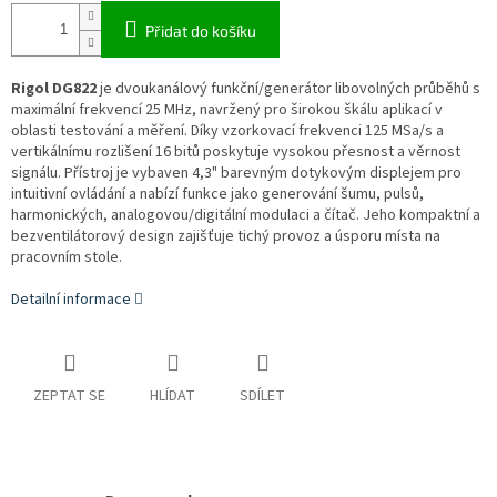
Přidat do košíku
Rigol DG822
je dvoukanálový funkční/generátor libovolných průběhů s
maximální frekvencí 25 MHz, navržený pro širokou škálu aplikací v
oblasti testování a měření.
Díky vzorkovací frekvenci 125 MSa/s a
vertikálnímu rozlišení 16 bitů poskytuje vysokou přesnost a věrnost
signálu.
Přístroj je vybaven 4,3" barevným dotykovým displejem pro
intuitivní ovládání a nabízí funkce jako generování šumu, pulsů,
harmonických, analogovou/digitální modulaci a čítač.
Jeho kompaktní a
bezventilátorový design zajišťuje tichý provoz a úsporu místa na
pracovním stole.
Detailní informace
ZEPTAT SE
HLÍDAT
SDÍLET