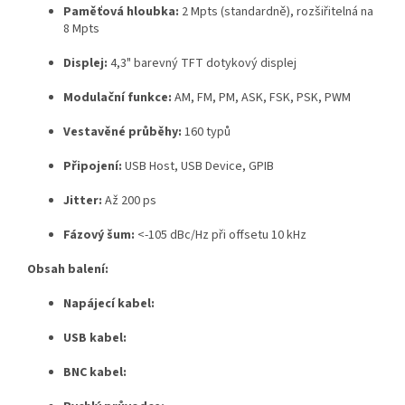
Paměťová hloubka:
2 Mpts (standardně), rozšiřitelná na
8 Mpts
Displej:
4,3" barevný TFT dotykový displej
Modulační funkce:
AM, FM, PM, ASK, FSK, PSK, PWM
Vestavěné průběhy:
160 typů
Připojení:
USB Host, USB Device, GPIB
Jitter:
Až 200 ps
Fázový šum:
<-105 dBc/Hz při offsetu 10 kHz
Obsah balení:
Napájecí kabel:
USB kabel:
BNC kabel: