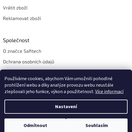
Vrátit zboží
Reklamovat zboží
Společnost
O značce Safitech
Ochrana osobních údajů
Obchodní podmínky
Používáme cookies, abychom Vám umožnili pohodlné
Kontakt
prohlížení webu a díky analýze provozu webu neustále
zlepšovali jeho funkce, výkon a použitelnost.
Více informací
Nastavení
Vytvořil Shoptet
Odmítnout
Souhlasím
Copyright 2026
Safitech.cz
. Všechna práva vyhrazena.