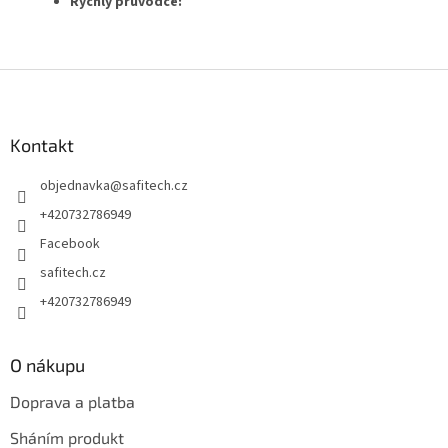
Rychlý průvodce:
Z
á
p
a
Kontakt
t
objednavka
@
safitech.cz
í
+420732786949
Facebook
safitech.cz
+420732786949
O nákupu
Doprava a platba
Sháním produkt