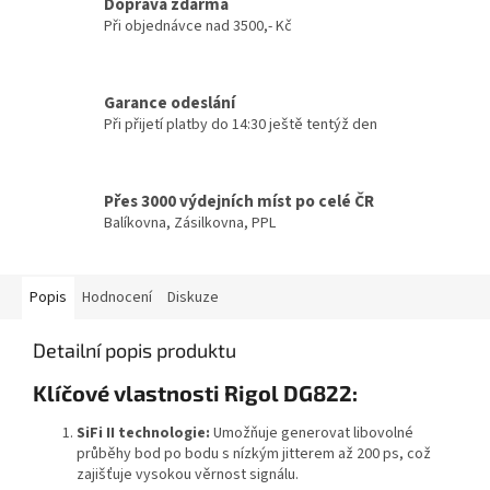
Doprava zdarma
Při objednávce nad 3500,- Kč
Garance odeslání
Při přijetí platby do 14:30 ještě tentýž den
Přes 3000 výdejních míst po celé ČR
Balíkovna, Zásilkovna, PPL
Popis
Hodnocení
Diskuze
Detailní popis produktu
Klíčové vlastnosti Rigol DG822:
SiFi II technologie:
Umožňuje generovat libovolné
průběhy bod po bodu s nízkým jitterem až 200 ps, což
zajišťuje vysokou věrnost signálu.
​