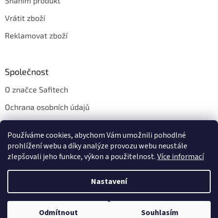
Sháním produkt
Vrátit zboží
Reklamovat zboží
Společnost
O značce Safitech
Ochrana osobních údajů
Obchodní podmínky
Používáme cookies, abychom Vám umožnili pohodlné
Kontakt
prohlížení webu a díky analýze provozu webu neustále
zlepšovali jeho funkce, výkon a použitelnost.
Více informací
Nastavení
Vytvořil Shoptet
Odmítnout
Souhlasím
Copyright 2026
Safitech.cz
. Všechna práva vyhrazena.