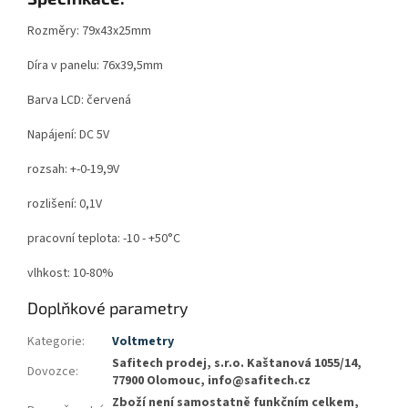
Rozměry: 79x43x25mm
Díra v panelu: 76x39,5mm
Barva LCD: červená
Napájení: DC 5V
rozsah: +-0-19,9V
rozlišení: 0,1V
pracovní teplota: -10 - +50°C
vlhkost: 10-80%
Doplňkové parametry
Kategorie
:
Voltmetry
Safitech prodej, s.r.o. Kaštanová 1055/14,
Dovozce
:
77900 Olomouc, info@safitech.cz
Zboží není samostatně funkčním celkem,