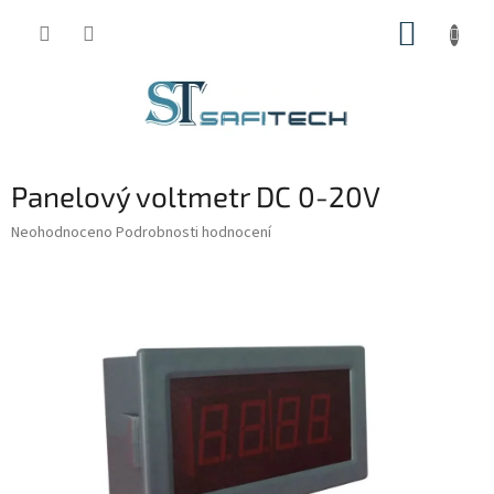
Přejít
NÁKUP
na
obsah
KOŠÍK
Panelový voltmetr DC 0-20V
Průměrné
Neohodnoceno
Podrobnosti hodnocení
hodnocení
produktu
je
0,0
z
5
hvězdiček.