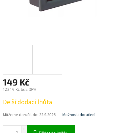
149 Kč
123,14 Kč bez DPH
Měrná
Delší dodací lhůta
cena:
Můžeme doručit do:
22.9.2026
Možnosti doručení
Přidat do košíku