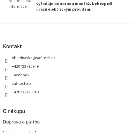
Bezpečnostní
vyžaduje odbornou montáž. Nebezpečí
informace
:
úrazu elektrickým proudem.
Z
á
p
a
Kontakt
t
objednavka
@
safitech.cz
í
+420732786949
Facebook
safitech.cz
+420732786949
O nákupu
Doprava a platba